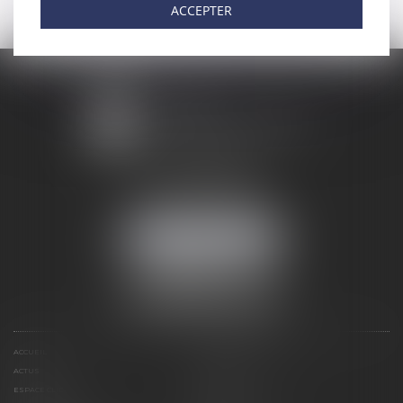
ACCEPTER
1 avenue Chomérac
07000 PRIVAS
Mobile :
06 95 52 26 89
NOUS LOCALISER
ACCUEIL
DOMAINES D'ACTIVITÉS
ACTUS
RDV EN LIGNE
ESPACE CLIENT
CONTACT