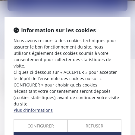
DROIT DU TRAVAIL
Information sur les cookies
Le cabinet intervient tant devant le conseil de
prud’hommes en cas de contentieux qu’en amont à titre
Nous avons recours à des cookies techniques pour
de conseil.
assurer le bon fonctionnement du site, nous
utilisons également des cookies soumis à votre
consentement pour collecter des statistiques de
visite.
Cliquez ci-dessous sur « ACCEPTER » pour accepter
Il s’agira alors de traiter par exemple de rappels de salaires,
le dépôt de l'ensemble des cookies ou sur «
rupture de contrats de travail (licenciement, démission
CONFIGURER » pour choisir quels cookies
contestée, rupture de CDD,…), d’accident du travail,…
nécessitant votre consentement seront déposés
(cookies statistiques), avant de continuer votre visite
du site.
Plus d'informations
Voir tous les domaines d'activités
CONFIGURER
REFUSER
Contacter le cabinet