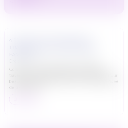
4 ÉTAPES CLÉS POUR RÉUSSIR LA
TRANSMISSION D’UNE ENTREPRISE
FAMILIALE
Droit des sociétés
/
Transmission d’entreprise
Construire une entreprise pérenne et capable de
traverser les crises est souvent l'œuvre d'une vie. Pour
beaucoup de dirigeants de PME et ETI familiales, l'idée
de transmettre l...
Lire la suite