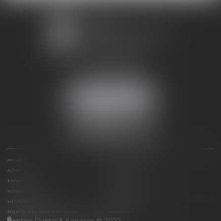
1 avenue Chomérac
07000 PRIVAS
Mobile :
06 95 52 26 89
NOUS LOCALISER
ACCUEIL
DOMAINES D'ACTIVITÉS
ACTUS
RDV EN LIGNE
ESPACE CLIENT
CONTACT
HONORAIRES
PLAN DU SITE
MENTIONS LÉGALES
POLITIQUE DE COOKIES
POLITIQUE DE CONFIDENTIALITÉ
ARTICLES
Septeo Digital & Services © 2022