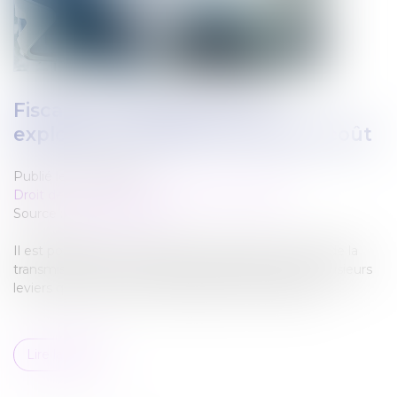
Fiscalité : transmettre son
exploitation agricole à moindre coût
Publié le :
23/07/2024
Droit des sociétés
/
Transmission d’entreprise
Source :
www.terre-net.fr
Il est possible de minimiser les impacts fiscaux lors de la
transmission de son exploitation agricole, grâce à plusieurs
leviers qui nécessitent cependant d’être anticipés...
Lire la suite