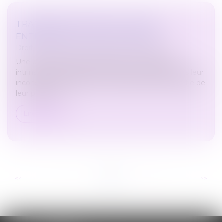
TRANSMISSION FAMILIALE D’UNE
ENTREPRISE : POUR OU CONTRE ?
Droit des sociétés
/
Transmission d’entreprise
Une entreprise familiale possède cette qualité
intrinsèque de rassurer les clients. Ils gardent dans leur
inconscient l’image d’une entreprise qui a fait partie de
leur parcours...
Lire la suite
...
...
<<
<
3
4
5
6
7
8
9
>
>>