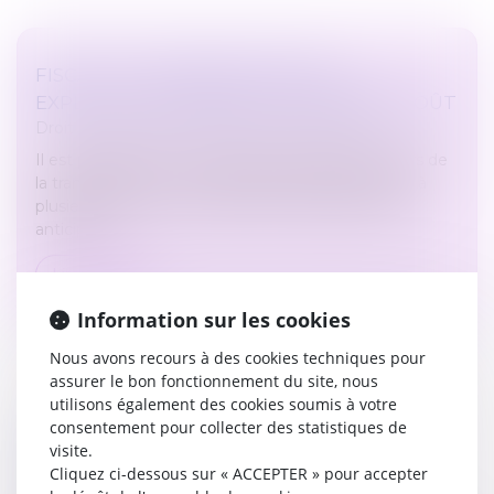
FISCALITÉ : TRANSMETTRE SON
EXPLOITATION AGRICOLE À MOINDRE COÛT
Droit des sociétés
/
Transmission d’entreprise
Il est possible de minimiser les impacts fiscaux lors de
la transmission de son exploitation agricole, grâce à
plusieurs leviers qui nécessitent cependant d’être
anticipés...
Lire la suite
Information sur les cookies
Nous avons recours à des cookies techniques pour
assurer le bon fonctionnement du site, nous
utilisons également des cookies soumis à votre
consentement pour collecter des statistiques de
TRANSMETTRE LES ENTREPRISES
visite.
FAMILIALES, DÉFI PERMANENT
Cliquez ci-dessous sur « ACCEPTER » pour accepter
Droit des sociétés
/
Transmission d’entreprise