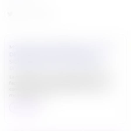
MODIFICATION INOPINÉE D'UN CONTRAT
DE CESSION DE TITRES AVANT LA
SIGNATURE DE L'ACTE : L'ABUS ÉCARTÉ
Droit des sociétés
/
Transmission d’entreprise
La modification d'un contrat de cession de titres par
l'acquéreur la veille de la signature de l'acte ne
constitue pas un abus à l'égard du cédant si cette
modification a fait l...
Lire la suite