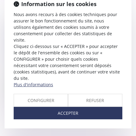
Information sur les cookies
Nous avons recours à des cookies techniques pour
assurer le bon fonctionnement du site, nous
LA RENTE OU L’INDEMNITÉ EN CAPITAL
utilisons également des cookies soumis à votre
consentement pour collecter des statistiques de
VERSÉ À LA VICTIME D’UN ACCIDENT DE
visite.
TRAVAIL OU D’UNE MALADIE
Cliquez ci-dessous sur « ACCEPTER » pour accepter
PROFESSIONNELLE NE RÉPARE PAS LE
le dépôt de l'ensemble des cookies ou sur «
DÉFICIT FONCTIONNEL
CONFIGURER » pour choisir quels cookies
Droit du travail - Salariés
/
Responsabilité accident du
nécessitant votre consentement seront déposés
travail
(cookies statistiques), avant de continuer votre visite
du site.
Par son arrêt du 28 septembre 2023, la Cour de
Plus d'informations
cassation entérine le revirement de jurisprudence
opéré par deux arrêts d’assemblée plénière en janvier
dernier, retenant désormai...
CONFIGURER
REFUSER
Lire la suite
ACCEPTER