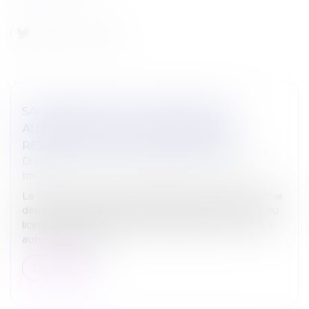
SALARIÉ PROTÉGÉ LICENCIÉ SANS
AUTORISATION : LES CONGÉS PAYÉS
RESTENT DUS EN CAS D’ÉVICTION
Droit du travail - Salariés
/
Relation individuelles au
travail
La Cour de cassation a précisé dans un arrêt du 13 mai
dernier les conséquences indemnitaires attachées au
licenciement nul d’un salarié protégé intervenu sans
autorisation admi...
Lire la suite