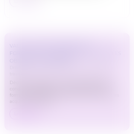
Lire la suite
VAE ET COMPTE PERSONNEL DE
FORMATION : UN DÉCRET POUR LEVER LES
OBSTACLES FINANCIERS
Droit du travail - Salariés
/
Relation individuelles au
travail
Décret n°2025-663 du 18 juillet 2025 définissant les
conditions d'éligibilité au compte personnel de
formation des actions permettant de faire valider les
acquis de l'expérience...
Lire la suite