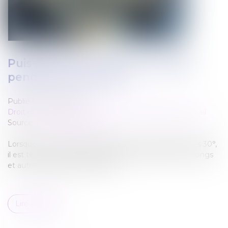
Puis-je porter un short au travail
pendant la canicule ?
Publié le :
25/08/2025
Droit du travail - Salariés
/
Relation individuelles au travail
Source :
www.juritravail.com
Lorsque les températures dépassent sans difficulté les 30°,
il est temps de sortir du placard shorts, jupes, robes, tongs
et autres accessoires estivaux !...
Lire la suite