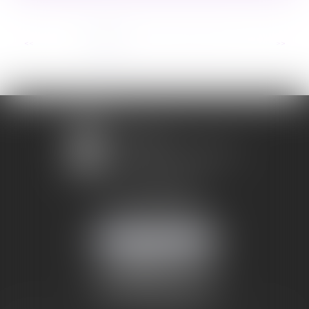
...
<<
<
1
2
3
4
5
6
7
>
>>
1 avenue Chomérac
07000 PRIVAS
Mobile :
06 95 52 26 89
NOUS LOCALISER