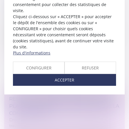
consentement pour collecter des statistiques de
RISQUE DE LICENCIEMENT ?
visite.
Droit du travail - Salariés
/
Relation individuelles au
Cliquez ci-dessous sur « ACCEPTER » pour accepter
travail
le dépôt de l'ensemble des cookies ou sur «
Entre le chef d’entreprise américain poussé à la
CONFIGURER » pour choisir quels cookies
démission après le “Coldplay gate”, le PDG de Nestlé
nécessitant votre consentement seront déposés
licencié en Suisse pour une relation amoureuse non
(cookies statistiques), avant de continuer votre visite
déclarée avec une subord...
du site.
Plus d'informations
Lire la suite
CONFIGURER
REFUSER
ACCEPTER
RESPECT DU DROIT DU TRAVAIL PAR LES
PLATES-FORMES DE VTC ET LOYAUTÉ DE LA
CONCURRENCE
Droit du travail - Salariés
/
Relation individuelles au
travail