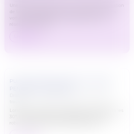
Une société gestionnaire d’une centrale de réservation
de taxis en région parisienne, qui propose aussi des
voitures de transport avec chauffeur (VTC) à la
réservation via des s...
Lire la suite
PUIS-JE PORTER UN SHORT AU TRAVAIL
PENDANT LA CANICULE ?
Droit du travail - Salariés
/
Relation individuelles au
travail
Lorsque les températures dépassent sans difficulté les
30°, il est temps de sortir du placard shorts, jupes,
robes, tongs et autres accessoires estivaux !...