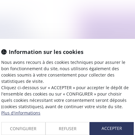
E POUR LE
NOUVELLE JURIS
SE PAS
DÉPASSEMENT DE
OMPATIBILITÉ
PRÉJUDICE, QUE 
Droit du travail - Sala
Information sur les cookies
les au travail
S’il existe une dur
Nous avons recours à des cookies techniques pour assurer le
temps de travail, com
avail, lorsque le
bon fonctionnement du site, nous utilisons également des
salarié doit-il toujou
'une maladie
cookies soumis à votre consentement pour collecter des
ecin du tr...
statistiques de visite.
Cliquez ci-dessous sur « ACCEPTER » pour accepter le dépôt de
Lire la suite
l'ensemble des cookies ou sur « CONFIGURER » pour choisir
quels cookies nécessitant votre consentement seront déposés
(cookies statistiques), avant de continuer votre visite du site.
Plus d'informations
ACCEPTER
CONFIGURER
REFUSER