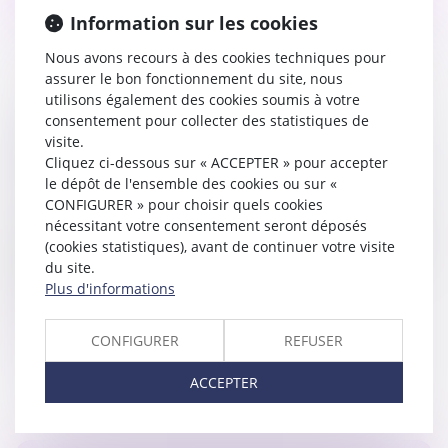
Information sur les cookies
Nous avons recours à des cookies techniques pour
assurer le bon fonctionnement du site, nous
utilisons également des cookies soumis à votre
consentement pour collecter des statistiques de
UN REGISTRE POUR CENTRALISER LES
visite.
MANDATS DE PROTECTION FUTURE
Cliquez ci-dessous sur « ACCEPTER » pour accepter
Droit de la famille, des personnes et de leur patrimoine
le dépôt de l'ensemble des cookies ou sur «
/
Patrimoine et succession
CONFIGURER » pour choisir quels cookies
nécessitant votre consentement seront déposés
Après 9 années d’attente, le registre des mandats de
(cookies statistiques), avant de continuer votre visite
protection future vient enfin de prendre vie ! Prévu par
du site.
la loi relative à l’adaptation de la société au
Plus d'informations
vieillissement du 2...
Lire la suite
CONFIGURER
REFUSER
ACCEPTER