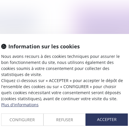
 BANCAIRES DE
PRESTATIONS FUN
 SUCCESSIONS
RECOMMANDATIO
 patrimoine
/
TRANSPARENCE 
Droit de la famille, 
Information sur les cookies
Patrimoine et succes
oposition de loi, qui
ever certains frais
La DGCCRF recomman
Nous avons recours à des cookies techniques pour assurer le
t...
bon fonctionnement du site, nous utilisons également des
sur les différents co
cookies soumis à votre consentement pour collecter des
leurs proches dès la s
statistiques de visite.
Cliquez ci-dessous sur « ACCEPTER » pour accepter le dépôt de
Lire la suite
l'ensemble des cookies ou sur « CONFIGURER » pour choisir
quels cookies nécessitant votre consentement seront déposés
(cookies statistiques), avant de continuer votre visite du site.
Plus d'informations
ACCEPTER
CONFIGURER
REFUSER
S MANDATS DE
LA DONATION EF