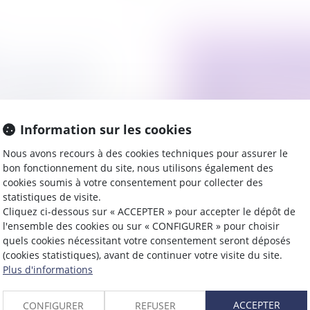
STRICTE INTERPR
É DE RECEVOIR
SECRET PROFESSI
REÇUS
 patrimoine
/
Droit de la famille, 
Information sur les cookies
Patrimoine et succes
uestion prioritaire de
Si la loi prévoit une
Nous avons recours à des cookies techniques pour assurer le
bon fonctionnement du site, nous utilisons également des
 faite à une personne
professionnel perme
cookies soumis à votre consentement pour collecter des
qu’il a reçu, il ne p
statistiques de visite.
Cliquez ci-dessous sur « ACCEPTER » pour accepter le dépôt de
Lire la suite
l'ensemble des cookies ou sur « CONFIGURER » pour choisir
quels cookies nécessitant votre consentement seront déposés
(cookies statistiques), avant de continuer votre visite du site.
Plus d'informations
ACCEPTER
CONFIGURER
REFUSER