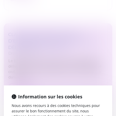
CLAUSE DE NON-RECOURS : PAS
D’EXONÉRATION DE L’OBLIGATION DE
DÉLIVRANCE DU BAILLEUR
Droit immobilier
Le bailleur ne peut s’exonérer de son obligation de
délivrance, prévue aux articles 1719 et 1720 du Code
civil, au moyen d’une clause de non-recours insérée
dans le bail...
Lire la suite
Information sur les cookies
Nous avons recours à des cookies techniques pour
assurer le bon fonctionnement du site, nous