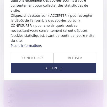
utilisons également des cookies soumis à votre
consentement pour collecter des statistiques de
DIAGNOSTIC DE PERFORMANCE
visite.
Cliquez ci-dessous sur « ACCEPTER » pour accepter
ÉNERGÉTIQUE : UN PLAN POUR RESTAURER
le dépôt de l'ensemble des cookies ou sur «
LA CONFIANCE
CONFIGURER » pour choisir quels cookies
Droit immobilier
nécessitant votre consentement seront déposés
Le diagnostic de performance énergétique (DPE) fait
(cookies statistiques), avant de continuer votre visite
l'objet d'un plan ambitieux du Gouvernement afin de
du site.
restaurer la confiance dans cet outil...
Plus d'informations
Lire la suite
CONFIGURER
REFUSER
ACCEPTER
DPE FRAUDULEUX : LE GOUVERNEMENT
DURCIT LES SANCTIONS CONTRE LES
DIAGNOSTIQUEURS VÉREUX
Droit immobilier