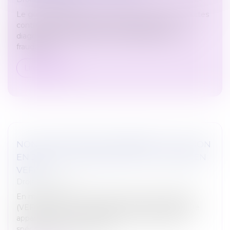
Le gouvernement met en place des mesures strictes
contre les diagnostiqueurs qui délivrent des
diagnostics de performance énergétique (DPE)
frauduleux...
Lire la suite
NON-CONFORMITÉ APPARENTE ET ACTION
EN JUSTICE : UN DÉLAI STRICT D’UN AN EN
VEFA
Droit immobilier
En matière de vente en l’état futur d’achèvement
(VEFA), l’action en réparation d’une non-conformité
apparente du bien vendu relève des dispositions
spécifiques des articles 164...