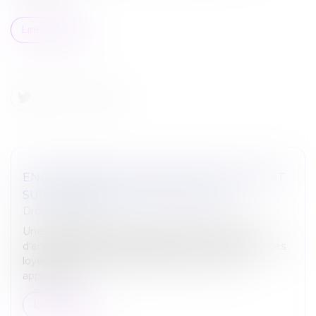
Lire la suite
ENCADREMENT DES LOYERS : PETIT POINT
SUR LES SANCTIONS APPLICABLES
Droit immobilier
Une réponse ministérielle récapitule les moyens
d'encourager et de faire respecter l'encadrement des
loyers des logements dans les zones où il est
applicable...
Lire la suite