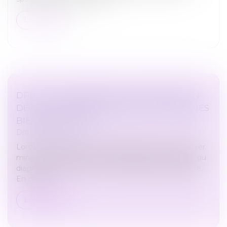
Lire la suite
DPE : LE CALENDRIER DE L'INTERDICTION
DE LOCATION DES PASSOIRES THERMIQUES
BIENTÔT ADAPTÉ
Droit immobilier
Lors de son discours de politique générale, le Premier
ministre, Michel Barnier, a déclaré que le calendrier du
diagnostic de performance énergétique sera adapté.
En clair, l’in...
Lire la suite