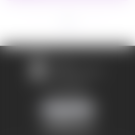
<<
<
1
2
3
>
>>
1 avenue Chomérac
07000 PRIVAS
Mobile :
06 95 52 26 89
NOUS LOCALISER