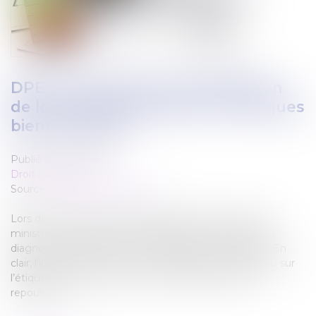
DPE : le calendrier de l'interdiction
de location des passoires thermiques
bientôt adapté
Publié le :
15/10/2024
Droit immobilier
Source :
www.mercipourlinfo.fr
Lors de son discours de politique générale, le Premier
ministre, Michel Barnier, a déclaré que le calendrier du
diagnostic de performance énergétique sera adapté. En
clair, l’interdiction de location des logements classés G sur
l’étiquette énergie, prévue pour 2025, pourrait être
repoussée...