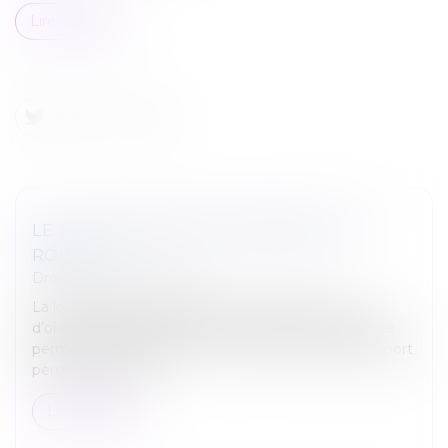
Lire la suite
LE TITRE-MOBILITÉ EST ENFIN SUR LA
ROUTE
Droit du travail - Salariés
La loi 2019-1428 du 24 décembre 2019, dite « loi
d’orientation des mobilités », a créé un titre-mobilité
permettant de prendre en charge les frais de transport
personnels des sa...
Lire la suite