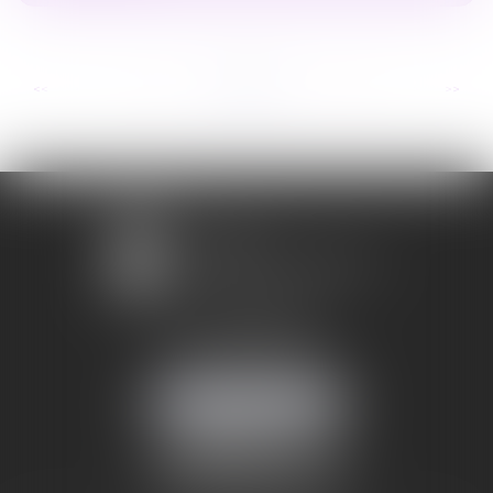
...
...
<<
<
9
10
11
12
13
14
15
>
>>
1 avenue Chomérac
07000 PRIVAS
Mobile :
06 95 52 26 89
NOUS LOCALISER