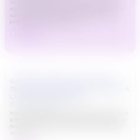
Un nouveau congé pour évènement familial est
accordé aux salariés. Il sera octroyé à l’annonce de la
survenue d’un cancer chez un enfant. Ou d’une
pathologie chronique nécessita...
Lire la suite
SUSPENSION ABUSIVE DU CONTRAT DE
TRAVAIL DU SALARIÉ INAPTE : ATTENTION À
LA RÉSILIATION JUDICIAIRE !
Droit du travail - Salariés
Maintenir délibérément un salarié déclaré inapte à son
poste de travail par le médecin du travail en inactivité
forcée au sein de l’entreprise sans évolution possible
constitue...