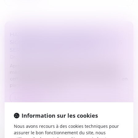
HARCÈLEMENT : UN DISPOSITIF DE
SIGNALEMENT MIS EN PLACE AU SEIN DES
SERVICES DU PREMIER MINISTRE
Droit du travail - Salariés
Après une fin d’année marquée par des révélations
médiatiques au sujet du management brutal dans
certains services du premier ministre, l’exécutif met en
place un nouveau systèm...
Lire la suite
Information sur les cookies
Nous avons recours à des cookies techniques pour
assurer le bon fonctionnement du site, nous