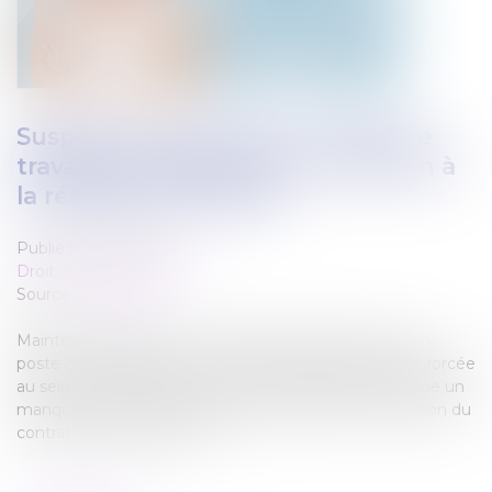
Suspension abusive du contrat de
travail du salarié inapte : attention à
la résiliation judiciaire !
Publié le :
21/12/2021
Droit du travail - Salariés
Source :
www.efl.fr
Maintenir délibérément un salarié déclaré inapte à son
poste de travail par le médecin du travail en inactivité forcée
au sein de l’entreprise sans évolution possible constitue un
manquement suffisamment grave justifiant la résiliation du
contrat de travail aux torts …