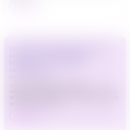
Lire la suite
DOIT ÊTRE CONSIDÉRÉ COMME NUL, LE
LICENCIEMENT PRONONCÉ EN
REPRÉSAILLES D’UNE SAISINE
PRUD’HOMALE
Droit du travail - Salariés
Le recours systématique à des heures
supplémentaires, portant la durée du travail du salarié
de 35h à 39h, s’analyse en une modification du contrat
de travail, que le salarié pe...
Lire la suite