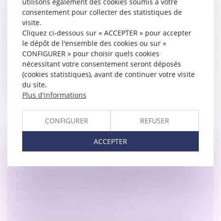
utilisons également des cookies soumis à votre
LES MODALITÉS DE PASSAGE D'UN TEMPS
consentement pour collecter des statistiques de
PLEIN À UN TEMPS PARTIEL
visite.
Cliquez ci-dessous sur « ACCEPTER » pour accepter
Droit du travail - Salariés
le dépôt de l'ensemble des cookies ou sur «
Salarié à temps plein, vous souhaiteriez passer à une
CONFIGURER » pour choisir quels cookies
activité à temps partiel? Voici les démarches et les
nécessitant votre consentement seront déposés
formalités à accomplir pour opérer ce changement…
(cookies statistiques), avant de continuer votre visite
du site.
Lire la suite
Plus d'informations
CONFIGURER
REFUSER
ACCEPTER
CONGÉS POUR ÉVÈNEMENTS FAMILIAUX :
EXTENSION AUX PARENTS D’ENFANTS QUI
DÉVELOPPENT CERTAINES PATHOLOGIES
CHRONIQUES OU CANCERS
Droit du travail - Salariés