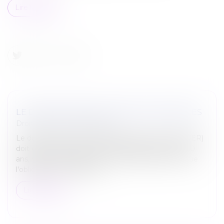
Lire la suite
LE DUER SOUMIS À DE NOUVELLES RÈGLES
Droit du travail - Employeurs
Le document unique d'évaluation des risques (DUER)
doit désormais être conservé pendant au moins 40
ans, sous forme papier ou numérique jusqu'à ce que
l'obligation d'un dépôt dé...
Lire la suite