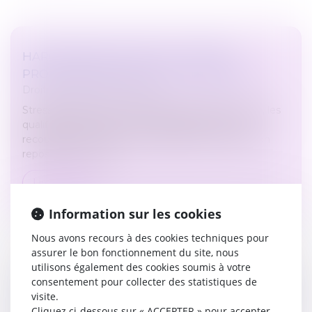
HARCÈLEMENT MORAL ET STRESS
PROFESSIONNEL DANS L’ENTREPRISE
Droit du travail - Employeurs
Stress professionnel, harcèlement moral au travail, les
qualificatifs revêtent une réalité différente mais
recouvrent tous deux une obligation de prévention
reposant sur le chef...
Lire la suite
Information sur les cookies
Nous avons recours à des cookies techniques pour
assurer le bon fonctionnement du site, nous
utilisons également des cookies soumis à votre
consentement pour collecter des statistiques de
RUPTURE CONVENTIONNELLE : LE RECOURS
visite.
AU TÉLÉSERVICE DÉSORMAIS OBLIGATOIRE
Cliquez ci-dessous sur « ACCEPTER » pour accepter