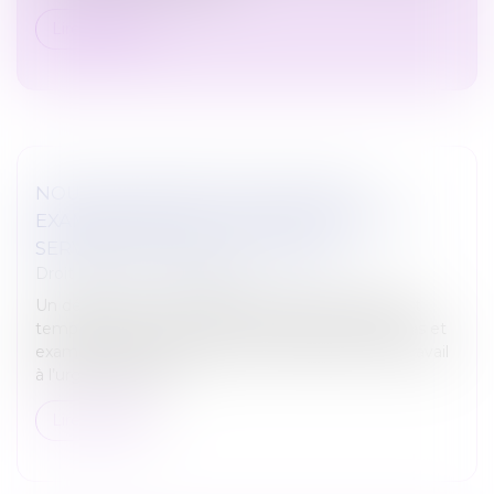
Lire la suite
NOUVEAU REPORT DES VISITES ET
EXAMENS MÉDICAUX RÉALISÉS PAR LES
SERVICES DE SANTÉ AU TRAVAIL
Droit du travail - Employeurs
Un décret du 24 mars 2022 (n°2022-418) adaptant
temporairement les délais de réalisation des visites et
examens médicaux par les services de santé au travail
à l’urgence sanitai...
Lire la suite