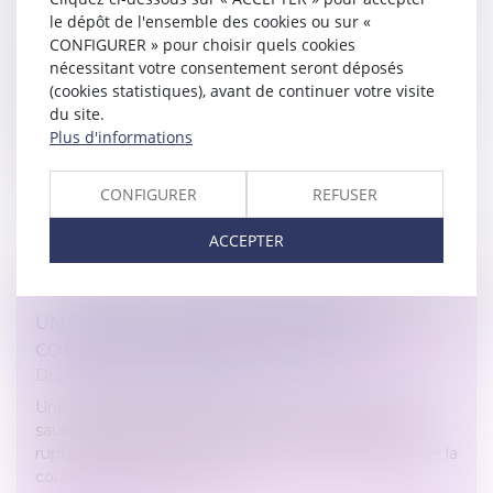
Droit du travail - Employeurs
le dépôt de l'ensemble des cookies ou sur «
Les conditions de dépôt à l’administration de la
CONFIGURER » pour choisir quels cookies
demande d’homologation de la rupture
nécessitant votre consentement seront déposés
conventionnelle individuelle ont été modifiées. Depuis
(cookies statistiques), avant de continuer votre visite
le 1er avril 2022, les employeurs do...
du site.
Plus d'informations
Lire la suite
CONFIGURER
REFUSER
ACCEPTER
UN PSE PEUT SUIVRE UNE RUPTURE
CONVENTIONNELLE COLLECTIVE
Droit du travail - Employeurs
Une entreprise peut mettre en œuvre un plan de
sauvegarde de l’emploi immédiatement après une
rupture conventionnelle collective. C’est ce qu’a jugé la
cour administrative d'app...