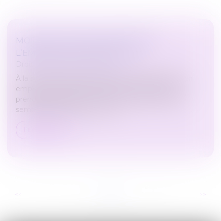
MODIFICATION DES CONGÉS PAR
L’EMPLOYEUR : CONDITIONS
Droit du travail - Employeurs
À la suite du dépôt d’un préavis de grève illimité, un
employeur impose aux salariés non-grévistes de
prendre des congés au cours des deux premières
semaines de janvier en invoq...
Lire la suite
...
...
<<
<
6
7
8
9
10
11
12
>
>>