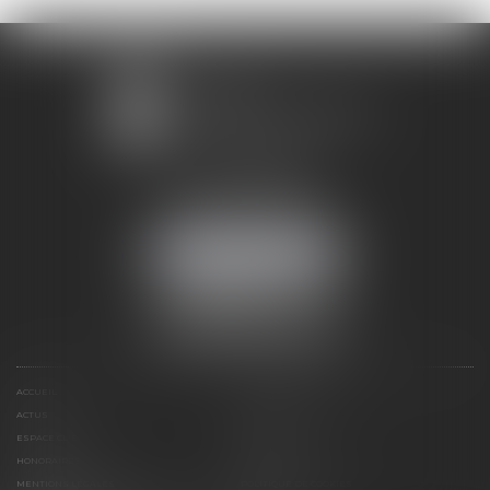
1 avenue Chomérac
07000 PRIVAS
Mobile :
06 95 52 26 89
NOUS LOCALISER
ACCUEIL
DOMAINES D'ACTIVITÉS
ACTUS
RDV EN LIGNE
ESPACE CLIENT
CONTACT
HONORAIRES
PLAN DU SITE
MENTIONS LÉGALES
POLITIQUE DE COOKIES