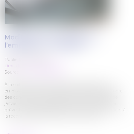
Modification des congés par
l’employeur : conditions
Publié le :
30/03/2022
Droit du travail - Employeurs
Source :
www.actu-juridique.fr
À la suite du dépôt d’un préavis de grève illimité, un
employeur impose aux salariés non-grévistes de prendre
des congés au cours des deux premières semaines de
janvier en invoquant la paralysie du site en raison de la
grève. Un syndicat saisit un TGI d’une demande tendant à
la reconnaissance de l’illicéité de cette mesure...