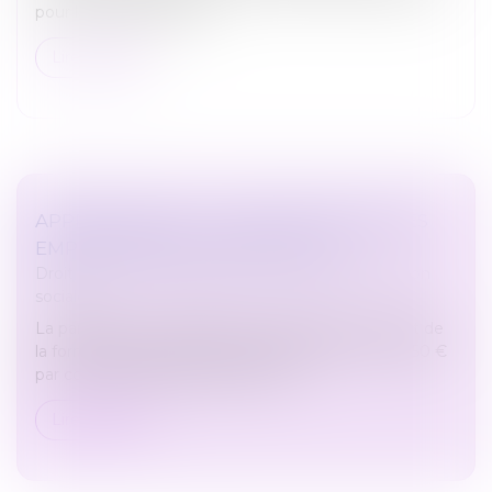
pour les contrats d’app...
Lire la suite
APPRENTISSAGE : LA PARTICIPATION DES
EMPLOYEURS EST FIXÉE À 750 €
Droit du travail - Employeurs
/
Droit de la protection
sociale
La participation forfaitaire des employeurs au coût de
la formation théorique des apprentis est fixée à 750 €
par contrat d’apprentissage conclu...
Lire la suite