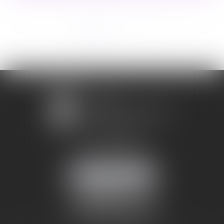
...
<<
<
1
2
3
4
5
6
7
>
>>
1 avenue Chomérac
07000 PRIVAS
Mobile :
06 95 52 26 89
NOUS LOCALISER