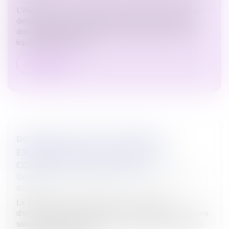
L’Association pour la gestion du régime de garantie
des créances des salaires (AGS) assure aux salariés
dont l’employeur est placé en redressement ou en
liquidation judiciaire l...
Lire la suite
RÉMUNÉRATION DES APPRENTIS :
EXONÉRATION DE COTISATIONS ET
CONTRIBUTIONS SALARIALES
Droit du travail - Employeurs
/
Droit de la protection
sociale
Le Boss a modifié sa position sur le régime
d’exonération des cotisations et contributions sociales
salariales applicable aux rémunérations des apprentis