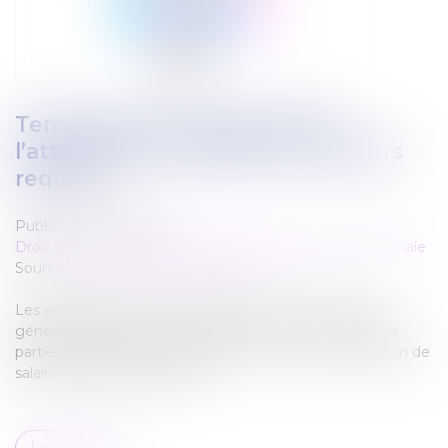
Temps partiel thérapeutique :
l’attestation de salaire est toujours
requise !
Publié le :
01/09/2025
Droit du travail - Employeurs
/
Droit de la protection sociale
Source :
cabinet-rs.expert-infos.com
Les employeurs dont les salariés relèvent du régime
général de la Sécurité sociale doivent, en cas de temps
partiel thérapeutique, continuer à fournir une attestation de
salaire sur net-entreprises.fr...
Lire la suite