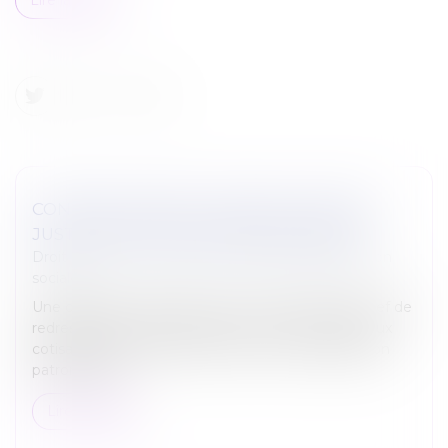
CONTRÔLE URSSAF : PRODUCTION DES
JUSTIFICATIFS ET PROCÈS ÉQUITABLE
Droit du travail - Employeurs
/
Droit de la protection
sociale
Une cotisante reproche à un arrêt de valider le chef de
redressement que l’URSSAF lui a envoyé, relatif aux
cotisations et contributions dues sur la participation
patronale aux...
Lire la suite