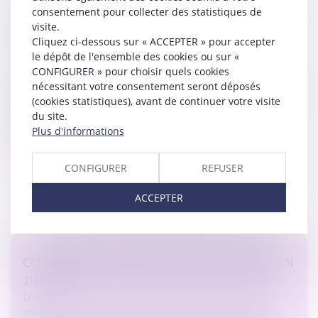
consentement pour collecter des statistiques de
L’ATTESTATION DE SALAIRE EST TOUJOURS
visite.
REQUISE !
Cliquez ci-dessous sur « ACCEPTER » pour accepter
Droit du travail - Employeurs
/
Droit de la protection
le dépôt de l'ensemble des cookies ou sur «
sociale
CONFIGURER » pour choisir quels cookies
Les employeurs dont les salariés relèvent du régime
nécessitant votre consentement seront déposés
général de la Sécurité sociale doivent, en cas de temps
(cookies statistiques), avant de continuer votre visite
partiel thérapeutique, continuer à fournir une
du site.
attestation de salaire...
Plus d'informations
Lire la suite
CONFIGURER
REFUSER
ACCEPTER
COTISATION AGS : PAS DE CHANGEMENT EN
JUILLET
Droit du travail - Employeurs
/
Droit de la protection
sociale