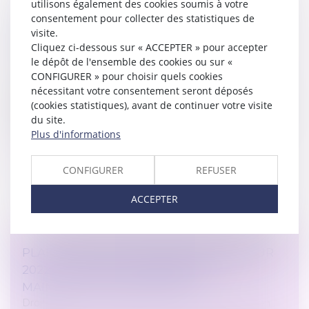
utilisons également des cookies soumis à votre
consentement pour collecter des statistiques de
COMMENT DEMANDER SA RETRAITE
visite.
ANTICIPÉE?
Cliquez ci-dessous sur « ACCEPTER » pour accepter
Droit du travail - Employeurs
/
Droit de la protection
le dépôt de l'ensemble des cookies ou sur «
sociale
CONFIGURER » pour choisir quels cookies
nécessitant votre consentement seront déposés
Pour partir à la retraite avant l’âge légal de 62 ans, il
(cookies statistiques), avant de continuer votre visite
faut répondre à certaines conditions et respecter les
du site.
démarches administratives pour la retraite anticipée.
Plus d'informations
Lire la suite
CONFIGURER
REFUSER
ACCEPTER
PLAFOND DE LA SÉCURITÉ SOCIALE POUR
2022 : LES URSSAF CONFIRMENT LE
MAINTIEN DU PLAFOND 2021
Droit du travail - Employeurs
/
Droit de la protection