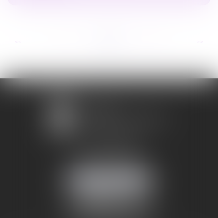
...
...
<<
<
20
21
22
23
24
25
26
>
>>
1 avenue Chomérac
07000 PRIVAS
Mobile :
06 95 52 26 89
NOUS LOCALISER