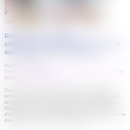
Réforme de l'assurance
chômage : quelles sont les mesures
applicables au 1er décembre ?
Publié le :
08/12/2021
Droit du travail - Employeurs
/
Droit de la protection sociale
Source :
www.service-public.fr
Deux mesures de la réforme de l'assurance chômage
entrent en vigueur le 1er décembre 2021. La dégressivité
de l'allocation chômage à partir du 7e mois pour les plus
hauts revenus et les nouvelles règles sur les conditions
d'éligibilité à l'assurance chômage pour les travailleurs privés
d'emploi à compter du 1er décembre 2021.