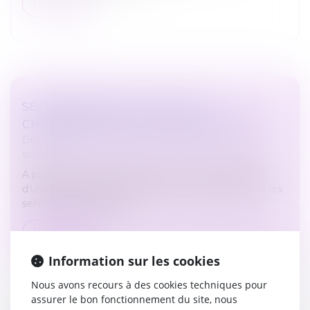
Lire la suite
SÉCURITÉ SOCIALE : TOUS LES
CHANGEMENTS AU 1ER JANVIER 2022
Droit du travail - Employeurs
/
Droit de la protection
sociale
A partir de 2022, les particuliers pourront bénéficier
d’une avance immédiate de leur crédit d’impôt sur les
services à la personne...
Lire la suite
Information sur les cookies
Nous avons recours à des cookies techniques pour
assurer le bon fonctionnement du site, nous