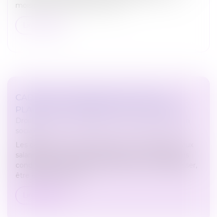
mois pour les plus hauts revenu...
Lire la suite
CADEAUX ET BONS D’ACHAT 2021 : LE
PLAFOND D’EXONÉRATION AUGMENTÉ !
Droit du travail - Employeurs
/
Droit de la protection
sociale
Les cadeaux et bons d’achat que vous distribuez aux
salariés de votre entreprise peuvent, sous certaines
conditions, notamment un plafond à ne pas dépasser,
être exonérés de cot...
Lire la suite