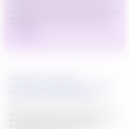
sociale
Les Urssaf confirment que le montant du plafond de la
sécurité sociale ne devrait pas être modifié pour
l’année 2022...
Lire la suite
RÉFORME DE L'ASSURANCE
CHÔMAGE : QUELLES SONT LES MESURES
APPLICABLES AU 1ER DÉCEMBRE ?
Droit du travail - Employeurs
/
Droit de la protection
sociale
Deux mesures de la réforme de l'assurance chômage
entrent en vigueur le 1er décembre 2021. La
dégressivité de l'allocation chômage à partir du 7e