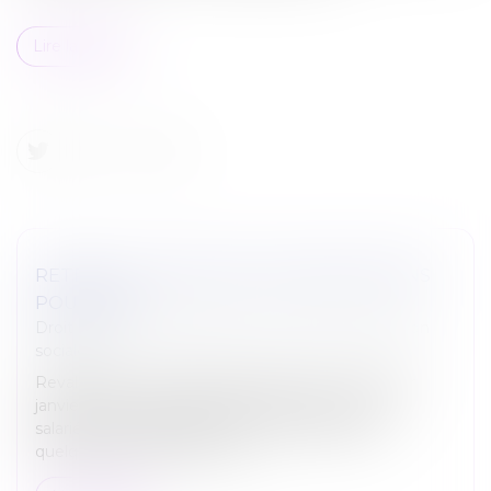
Lire la suite
RETRAITE : DE NOUVELLES DISPOSITIONS
POUR 2022
Droit du travail - Employeurs
/
Droit de la protection
sociale
Revalorisation des pensions de base (+1,1 % au 1er
janvier 2022), nouvelles dispositions relatives aux
salariés aux indépendants, et aux agriculteurs,
quelques avancées donc sur...