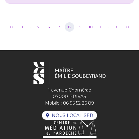
...
...
<<
<
5
6
7
8
9
10
11
>
>>
1 avenue Chomérac
07000 PRIVAS
Mobile :
06 95 52 26 89
NOUS LOCALISER