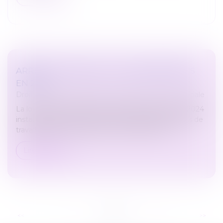
ARRÊTS DE TRAVAIL : LES CHANGEMENTS
EN 2024
Droit du travail - Salariés
/
Droit de la protection sociale
La loi de financement de la Sécurité sociale pour 2024
instaure des nouvelles mesures relatives aux arrêts de
travail entrées en vigueur au 1er janvier 2024...
Lire la suite
...
<<
<
7
8
9
10
11
12
13
>
>>