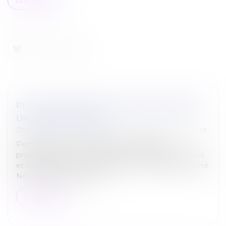
PEUT-ON PARTIR EN VACANCES PENDANT
UN ARRÊT MALADIE ?
Droit du travail - Salariés
/
Droit de la protection sociale
Pendant votre arrêt maladie (hors maladie
professionnelle), vous devez limiter les déplacements
et les sorties pour tenir compte de votre état de santé.
Néanmoins, cela ne signi...
Lire la suite