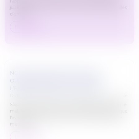
l’application de l’article 4 de la loi n° 2023-622 du 19
juillet 2023 visant à renforcer la protection des familles
d’enfant...
Lire la suite
NOUVELLE EXPERTISE MÉDICALE
ORDONNÉE PAR LE JUGE : L’AVIS DE
L’EXPERT S’IMPOSE AUX PARTIES
Droit du travail - Salariés
/
Droit de la protection sociale
Saisie d’un litige entre une caisse primaire d’assurance
maladie et un assuré, la Cour de cassation énonce que
l’avis de l’expert, ressortant d’une nouvelle expertise
médicale o...
Lire la suite