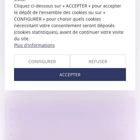
Cliquez ci-dessous sur « ACCEPTER » pour accepter
DÉTERMINER LES SMIC DE RÉFÉRENCE EN
le dépôt de l'ensemble des cookies ou sur «
2024 ?
CONFIGURER » pour choisir quels cookies
Droit du travail - Salariés
/
Droit de la protection sociale
nécessitant votre consentement seront déposés
Depuis le 1er janvier 2024, les gestionnaires de paie
(cookies statistiques), avant de continuer votre visite
doivent s’habituer à de nouvelles pratiques pour
du site.
déterminer le Smic de référence, pour les réductions
Plus d'informations
de charges patronales...
CONFIGURER
REFUSER
Lire la suite
ACCEPTER
ENFANT MALADE : RENOUVELLEMENT DU
CONGÉ DE PRÉSENCE PARENTALE
Droit du travail - Salariés
/
Droit de la protection sociale
Le décret n° 2024-78 du 2 février 2024 est pris pour