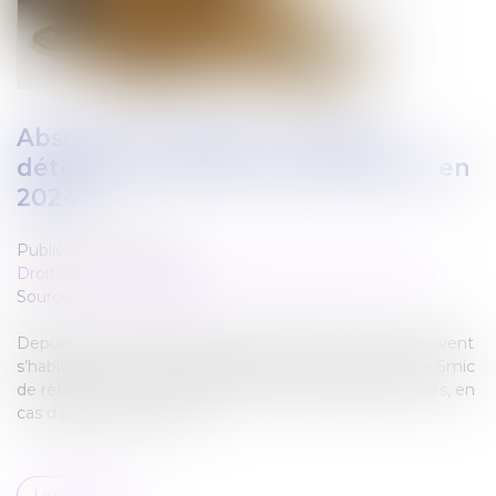
Absence du salarié : comment
déterminer les Smic de référence en
2024 ?
Publié le :
28/02/2024
Droit du travail - Salariés
/
Droit de la protection sociale
Source :
www.legisocial.fr
Depuis le 1er janvier 2024, les gestionnaires de paie doivent
s’habituer à de nouvelles pratiques pour déterminer le Smic
de référence, pour les réductions de charges patronales, en
cas d’absence du salarié...
Lire la suite