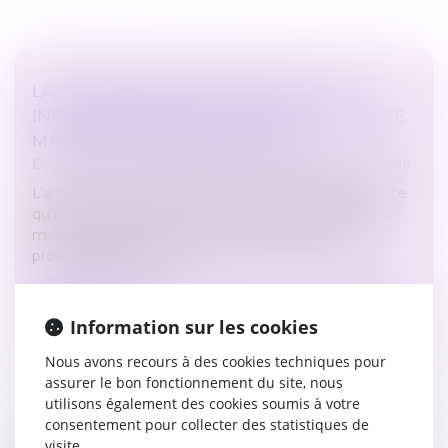
LA RECONNAISSANCE DE LA FAUTE
INEXCUSABLE DE L’EMPLOYEUR EN CAS DE
MALADIES PROFESSIONNELLES
Droit du travail - Salariés
/
Droit de la protection sociale
L’article L. 461-1 du Code de la sécurité sociale énonce
qu’est est présumée d'origine professionnelle toute
maladie désignée dans un tableau de maladies
professionnelles et con...
Lire la suite
Information sur les cookies
Nous avons recours à des cookies techniques pour
assurer le bon fonctionnement du site, nous
utilisons également des cookies soumis à votre
consentement pour collecter des statistiques de
visite.
ABSENCE DU SALARIÉ : COMMENT