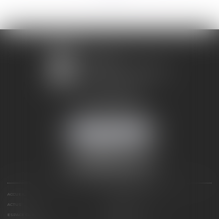
1 avenue Chomérac
07000 PRIVAS
Mobile :
06 95 52 26 89
NOUS LOCALISER
ACCUEIL
DOMAINES D'ACTIVITÉS
ACTUS
RDV EN LIGNE
ESPACE CLIENT
CONTACT