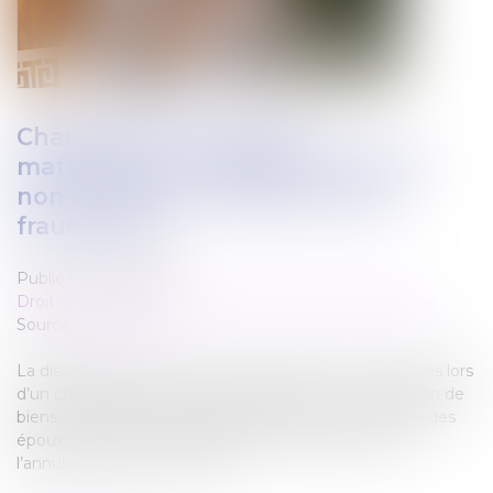
Changement de régime
matrimonial : l’omission d’enfants
non communs n’est pas en soi
frauduleuse
Publié le :
23/03/2022
Droit de la famille, des personnes et de leur patrimoine
Source :
www.efl.fr
La dissimulation de l’existence d’enfants non communs lors
d’un changement de régime au profit d’une séparation de
biens, qui n’induit aucun avantage pour l’un ou l’autre des
époux, n’est pas constitutive d’une fraude justifiant
l’annulation de la convention...