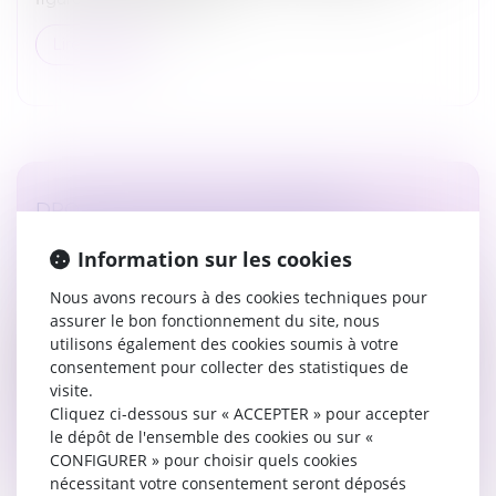
Lire la suite
DROIT DE VISITE ET PLACEMENT
D’ENFANTS : QUELLE PLACE POUR LA
Information sur les cookies
PAROLE DES MINEURS ?
Droit de la famille, des personnes et de leur patrimoine
Nous avons recours à des cookies techniques pour
assurer le bon fonctionnement du site, nous
Si des enfants mineurs sont placés, les parents
utilisons également des cookies soumis à votre
peuvent toujours, sous conditions, bénéficier d’un droit
consentement pour collecter des statistiques de
de visite. Malgré leur minorité, les mineurs ont le droit
visite.
d’être entendu...
Cliquez ci-dessous sur « ACCEPTER » pour accepter
le dépôt de l'ensemble des cookies ou sur «
Lire la suite
CONFIGURER » pour choisir quels cookies
nécessitant votre consentement seront déposés