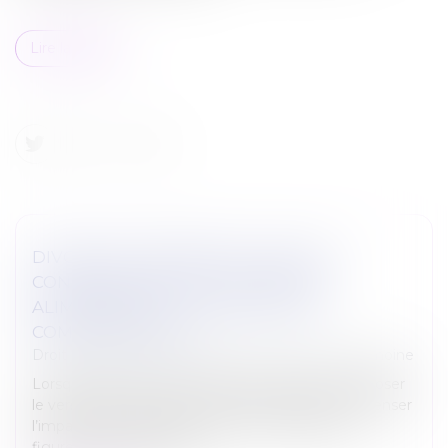
Lire la suite
DIVORCE ET REMARIAGE : QUELLES
CONSÉQUENCES SUR LA PENSION
ALIMENTAIRE ET LA PRESTATION
COMPENSATOIRE ?
Droit de la famille, des personnes et de leur patrimoine
Lorsqu’un divorce est prononcé, le juge peut imposer
le versement de sommes d’argent afin de compenser
l’impact de la séparation. Parmi ces obligations
figurent la pension alime...