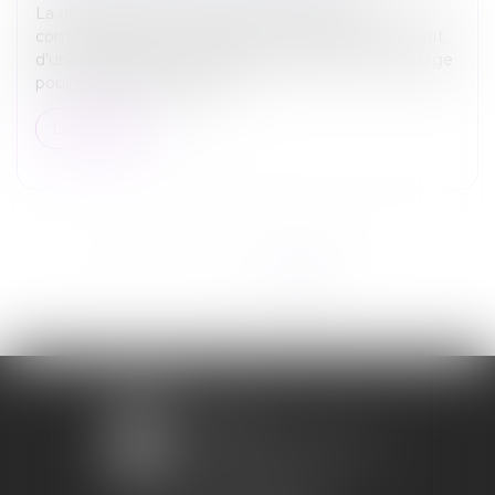
La dissimulation de l’existence d’enfants non
communs lors d’un changement de régime au profit
d’une séparation de biens, qui n’induit aucun avantage
pour l’un ou l’autre des ép...
Lire la suite
<<
<
1
2
3
4
>
>>