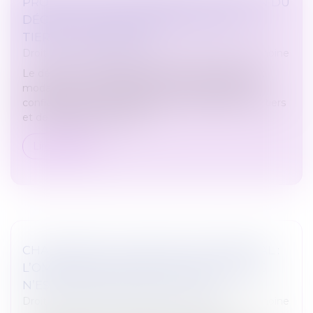
PROTECTION DE L'ENFANCE : PARUTION DU
DÉCRET SUR L'ACCOMPAGNEMENT DU
TIERS DE CONFIANCE
Droit de la famille, des personnes et de leur patrimoine
Le décret n° 2023-826 du 28 août 2023 relatif aux
modalités d’accompagnement du tiers digne de
confiance, de l’accueil durable et bénévole par un tiers
et de désignation de la p...
Lire la suite
CHANGEMENT DE RÉGIME MATRIMONIAL :
L’OMISSION D’ENFANTS NON COMMUNS
N’EST PAS EN SOI FRAUDULEUSE
Droit de la famille, des personnes et de leur patrimoine