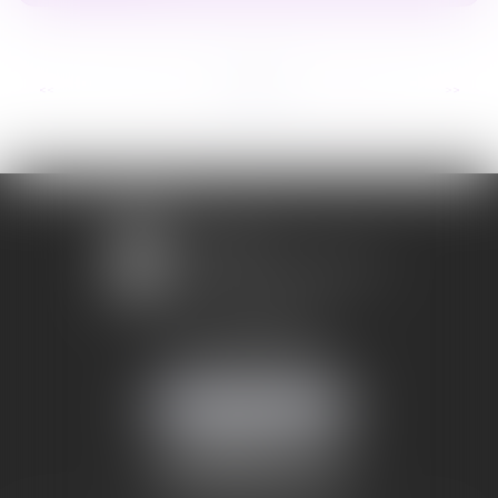
...
<<
<
4
5
6
7
8
9
10
>
>>
1 avenue Chomérac
07000 PRIVAS
Mobile :
06 95 52 26 89
NOUS LOCALISER