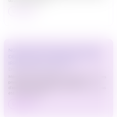
du 26 novembre 2021...
Lire la suite
NON CONTESTÉE DANS LES 2 MOIS, UNE
DÉCISION D’AG DE COPROPRIÉTÉ, MÊME
IRRÉGULIÈRE, EST DÉFINITIVE
Droit immobilier
/
Copropriété
Même si elle porte atteinte à la jouissance des parties
privatives d’un copropriétaire, une décision
d’assemblée générale devient définitive si elle n’a pas
été contestée dans l...
Lire la suite