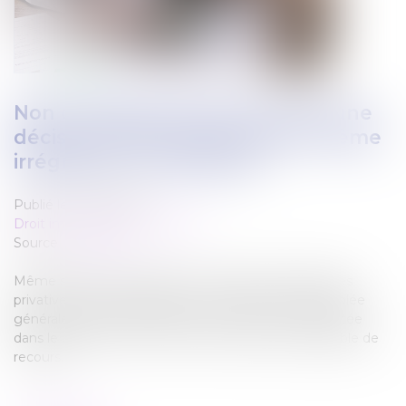
Non contestée dans les 2 mois, une
décision d’AG de copropriété, même
irrégulière, est définitive
Publié le :
23/02/2022
Droit immobilier
/
Copropriété
Source :
www.efl.fr
Même si elle porte atteinte à la jouissance des parties
privatives d’un copropriétaire, une décision d’assemblée
générale devient définitive si elle n’a pas été contestée
dans le délai de 2 mois. Elle n’est donc plus susceptible de
recours.