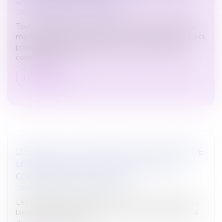
DU MANDAT DE SYNDIC
Droit immobilier
/
Copropriété
Tout copropriétaire est recevable à agir en nullité du
mandat de syndic en raison du non-respect par celui-ci,
pour la période précédant le jour où il est devenu
copropriétaire,...
Lire la suite
DÉCRET HLM : MODALITÉS DE LA VENTE DE
LOGEMENTS HLM ET DE LEUR MISE EN
COPROPRIÉTÉ EN DIFFÉRÉ
Droit immobilier
/
Copropriété
Les bailleurs sociaux peuvent désormais vendre leurs
logements depuis la parution du décret n° 2021-1534