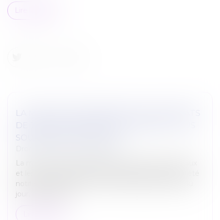
Lire la suite
LA MISE EN CONCURRENCE DES CONTRATS
DE TRAVAUX IMPOSE QU’ILS SOIENT TOUS
SOUMIS AU VOTE DE L’AG
Droit immobilier
/
Copropriété
La mise en concurrence pour les marchés de travaux
et les contrats impose, lorsque plusieurs devis ont été
notifiés au plus tard en même temps que l'ordre du
jour, qu'ils soient...
Lire la suite