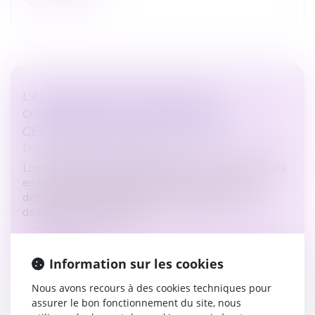
L’ASL QUI MET SES STATUTS EN
CONFORMITÉ EST DISPENSÉE DE
CERTAINES FORMALITÉS LÉGALES
Droit immobilier
/
Copropriété
Lorsqu’une association syndicale libre met ses statuts
en conformité, elle n’est pas tenue d'y annexer la
déclaration de chaque adhérent spécifiant les
désignations cadastrales...
Lire la suite
Information sur les cookies
Nous avons recours à des cookies techniques pour
assurer le bon fonctionnement du site, nous