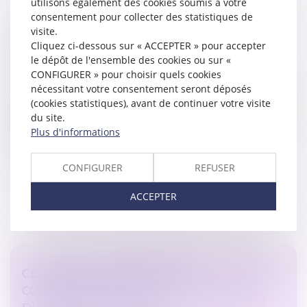
utilisons également des cookies soumis à votre
consentement pour collecter des statistiques de
PAR L’EFFET DU PARTAGE, LA
visite.
Cliquez ci-dessous sur « ACCEPTER » pour accepter
CONTESTATION DE L’AG PAR L’HÉRITIER
le dépôt de l'ensemble des cookies ou sur «
DEVENU COPROPRIÉTAIRE EST VALIDÉE
CONFIGURER » pour choisir quels cookies
Droit immobilier
/
Copropriété
nécessitant votre consentement seront déposés
L’héritier d’un lot de copropriété étant censé, par l’effet
(cookies statistiques), avant de continuer votre visite
rétroactif du partage, être seul propriétaire de ses lots
du site.
depuis le décès de son auteur, il a pu agir seul, avant
Plus d'informations
l’a...
CONFIGURER
REFUSER
Lire la suite
ACCEPTER
CELUI QUI A LA QUALITÉ DE
COPROPRIÉTAIRE PEUT AGIR EN NULLITÉ