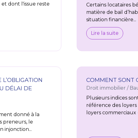
et dont l'issue reste
Certains locataires b
matière de bail d’hab
situation financière...
Lire la suite
E L’OBLIGATION
COMMENT SONT CA
U DÉLAI DE
Droit immobilier
/
Bau
Plusieurs indices sont 
référence des loyers (
loyers commerciaux (IL
ement donné à la
s preneurs, le
injonction...