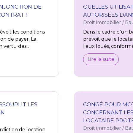
INJONCTION DE
QUELLES UTILIS
CONTRAT !
AUTORISÉES DANS
Droit immobilier
/
Bau
évoit les conditions
Dans le cadre d’un bail
on de payer. La
prévoit que le locata
vertu des...
lieux loués, conformé
Lire la suite
SSOUPLIT LES
CONGÉ POUR MOTI
ON
CONCERNANT LES
LOCATAIRE PROT
Droit immobilier
/
Bau
rdiction de location