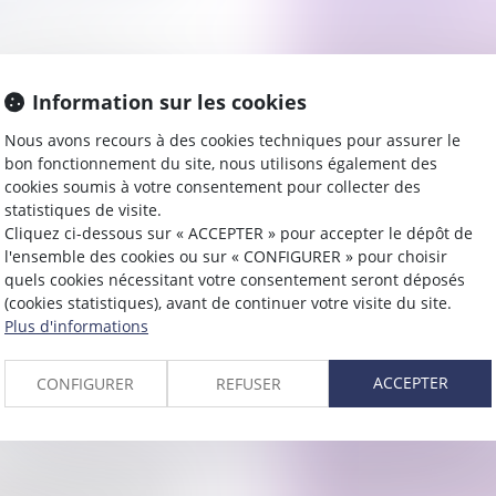
FAUT RETENIR
 patrimoine
/
Droit immobilier
/
Dro
C’est encore une nich
iolences conjugales
l’attractivité de la 
Information sur les cookies
t tous les milieux.
alourdit la taxation d
Nous avons recours à des cookies techniques pour assurer le
s : cris...
bon fonctionnement du site, nous utilisons également des
cookies soumis à votre consentement pour collecter des
Lire la suite
statistiques de visite.
Cliquez ci-dessous sur « ACCEPTER » pour accepter le dépôt de
l'ensemble des cookies ou sur « CONFIGURER » pour choisir
quels cookies nécessitant votre consentement seront déposés
(cookies statistiques), avant de continuer votre visite du site.
Plus d'informations
AUX SERVICES EN
PLAN TRANSMISSI
ACCEPTER
CONFIGURER
REFUSER
ÉS
POUR LES CÉDAN
 patrimoine
/
Droit des sociétés
/
T
La transmission d'ent
es a ouvert en 2022
emplois, créer de la v