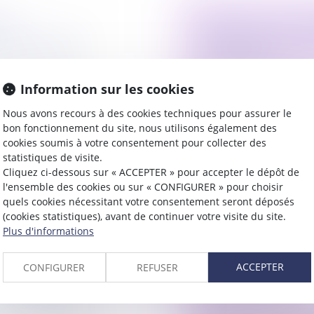
 ET
PRINCIPE DU CO
UTION DU 13E
CONTESTATION DE
DU TRAVAIL
les au travail
Droit du travail - Em
Information sur les cookies
assation a rappelé
À la suite de la prise
Nous avons recours à des cookies techniques pour assurer le
tait pas méconnu en
maladie de l’accident
bon fonctionnement du site, nous utilisons également des
ertine...
saisit la commission 
cookies soumis à votre consentement pour collecter des
statistiques de visite.
Lire la suite
Cliquez ci-dessous sur « ACCEPTER » pour accepter le dépôt de
l'ensemble des cookies ou sur « CONFIGURER » pour choisir
quels cookies nécessitant votre consentement seront déposés
(cookies statistiques), avant de continuer votre visite du site.
Plus d'informations
ACCEPTER
CONFIGURER
REFUSER
ONSABILITÉS
LES RÉDUCTIONS
LLUSTRATION À
Droit du travail - Em