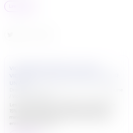
Lire la suite
VIOLENCES CONJUGALES : 244.000
VICTIMES EN 2022, EN HAUSSE DE 15% SUR
UN AN
Droit de la famille, des personnes et de leur patrimoine
/
Violences familiales
Les faits de violences conjugales ont augmenté de
15% en 2022, par rapport à l'année précédente. Le
ministère de l'Intérieur, qui l'a annoncé ce jeudi, a
enregistré 244.000 vict...