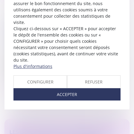
assurer le bon fonctionnement du site, nous
utilisons également des cookies soumis à votre
consentement pour collecter des statistiques de
visite.
QU'EST-CE QU'UNE EXTENSION DE
Cliquez ci-dessous sur « ACCEPTER » pour accepter
CONSTRUCTION QUAND LE PLU NE LE
le dépôt de l'ensemble des cookies ou sur «
PRÉCISE PAS ?
CONFIGURER » pour choisir quels cookies
nécessitant votre consentement seront déposés
Droit immobilier
/
Droit de la construction
(cookies statistiques), avant de continuer votre visite
Une extension de construction s'entend d'un
du site.
agrandissement de la construction existante
Plus d'informations
présentant, outre un lien physique et fonctionnel avec
elle, des dimensions inférieures à...
CONFIGURER
REFUSER
Lire la suite
ACCEPTER
LES STOCK-OPTIONS ATTRIBUÉES À UN