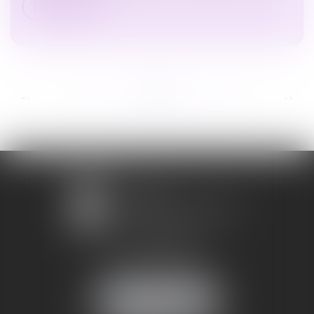
Lire la suite
...
...
<<
<
140
141
142
143
144
145
146
>
>>
1 avenue Chomérac
07000 PRIVAS
Mobile :
06 95 52 26 89
NOUS LOCALISER