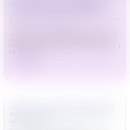
ÉPOUX MARIÉ SOUS LA COMMUNAUTÉ
LÉGALE SONT DES BIENS PROPRES
Droit de la famille, des personnes et de leur patrimoine
/
Couples et régime matrimoniaux
Les stock-options attribuées à un époux marié sous le
régime de la communauté légale sont des biens
propres par nature, et seules les actions acquises par la
levée de l’option a...
Lire la suite
UNE AGENCE GARDE-T-ELLE SON DROIT À
INDEMNISATION EN CAS DE VENTE AVEC
BAISSE DE PRIX ?
Droit immobilier
/
Droit de la propriété