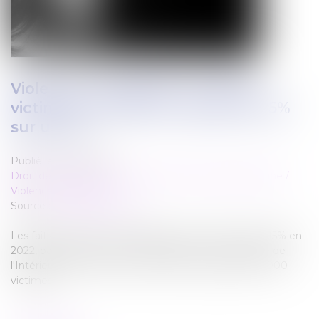
Violences conjugales : 244.000
victimes en 2022, en hausse de 15%
sur un an
Publié le :
24/11/2023
Droit de la famille, des personnes et de leur patrimoine
/
Violences familiales
Source :
www.francebleu.fr
Les faits de violences conjugales ont augmenté de 15% en
2022, par rapport à l'année précédente. Le ministère de
l'Intérieur, qui l'a annoncé ce jeudi, a enregistré 244.000
victimes...