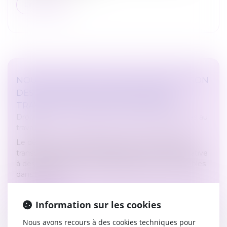
Lire la suite
NOUVELLES OBLIGATIONS D’INFORMATION
DES SALARIÉS SUR LA RELATION DE
TRAVAIL ET LES POSTES À POURVOIR
Droit du travail - Employeurs
/
Relation individuelles au
travail
Le décret n° 2023-1004, paru le 30 octobre 2023,
transpose la directive 2019/1152 du 10 juin 2019 relative
à des conditions de travail transparentes et prévisibles
dans l’Union...
Lire la suite
Information sur les cookies
Nous avons recours à des cookies techniques pour