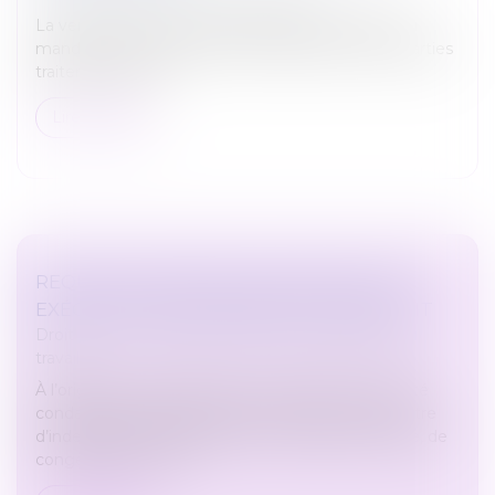
La vente à des conditions différentes de celles du
mandat n’ouvre pas droit à indemnisation si les parties
traitent en direct...
Lire la suite
REQUALIFICATION D’UN CDD EN CDI ET
EXÉCUTION PROVISOIRE DE PLEIN DROIT
Droit du travail - Salariés
/
Relation individuelles au
travail
À l’origine du présent litige, un employeur avait été
condamné au paiement de diverses sommes à titre
d’indemnité de requalification, de rappel de salaire, de
congés payés et de...