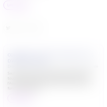
Lire la suite
COMBIEN DE JOURS DE CARENCE EN CAS
D’ARRÊT MALADIE ?
Droit du travail - Salariés
/
Droit de la protection sociale
Sauf exceptions, toute personne en arrêt de travail
touche des indemnités journalières de la part de
l’Assurance maladie, qu’elle soit salariée, agent de la
fonction publique ou...
Lire la suite