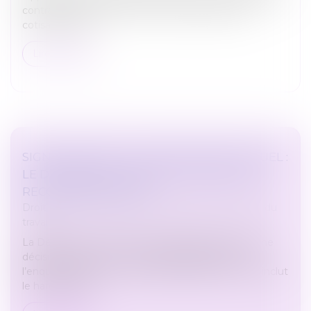
contrat de travail ne relève pas de l’assiette des
cotisations soci...
Lire la suite
SIGNALEMENTS DE HARCÈLEMENT SEXUEL :
LE DÉFENSEUR DES DROITS PUBLIE SES
RECOMMANDATIONS
Droit du travail - Salariés
/
Responsabilité accident du
travail
La Défenseure des droits a publié jeudi 6 février une
décision-cadre sur le recueil des signalements et
l’enquête interne en cas de discrimination, ce qui inclut
le harcèlement...