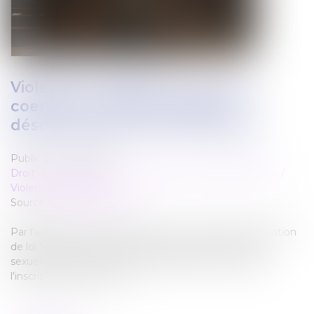
Violence conjugale : le contrôle
coercitif, un crime de liberté
désormais dans le droit français
Publié le :
14/02/2025
Droit de la famille, des personnes et de leur patrimoine
/
Violences familiales
Source :
www.france24.com
Par l'adoption en première lecture, mardi, de la proposition
de loi "visant à renforcer la lutte contre les violences
sexuelles et sexistes", les députés français ont validé
l'inscription dans le code…