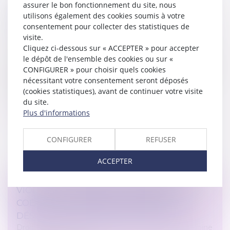
assurer le bon fonctionnement du site, nous
DE TRAVAIL : JUSQU'OÙ VA LA
utilisons également des cookies soumis à votre
RENONCIATION DU SALARIÉ ?
consentement pour collecter des statistiques de
Droit du travail - Salariés
/
Relation individuelles au
visite.
travail
Cliquez ci-dessous sur « ACCEPTER » pour accepter
le dépôt de l'ensemble des cookies ou sur «
La transaction est un mode de règlement des litiges
CONFIGURER » pour choisir quels cookies
qui permet aux parties de mettre fin à un contentieux
nécessitant votre consentement seront déposés
en échange de concessions réciproques, mais ce
(cookies statistiques), avant de continuer votre visite
mécanisme ne peut toutef...
du site.
Plus d'informations
Lire la suite
CONFIGURER
REFUSER
ACCEPTER
VIOLENCE CONJUGALE : LE CONTRÔLE
COERCITIF, UN CRIME DE LIBERTÉ
DÉSORMAIS DANS LE DROIT FRANÇAIS
Droit de la famille, des personnes et de leur patrimoine