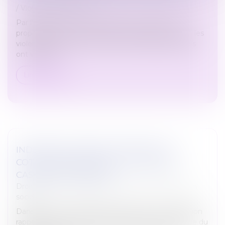
/
Violences familiales
Par l'adoption en première lecture, mardi, de la
proposition de loi "visant à renforcer la lutte contre les
violences sexuelles et sexistes", les députés français
ont validé l'i...
Lire la suite
INDEMNITÉ TRANSACTIONNELLE ET
COTISATIONS SOCIALES : LA COUR DE
CASSATION TRANCHE !
Droit du travail - Employeurs
/
Droit de la protection
sociale
Dans un arrêt du 30 janvier 2025, la Cour de cassation
rappelle qu’une indemnité versée lors d’une rupture du