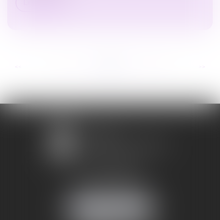
Lire la suite
...
...
<<
<
60
61
62
63
64
65
66
>
>>
1 avenue Chomérac
07000 PRIVAS
Mobile :
06 95 52 26 89
NOUS LOCALISER