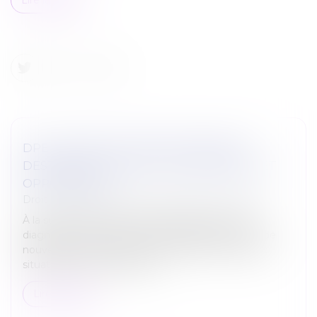
DPE : MISE EN ŒUVRE DES MESURES
DESTINÉES À PALLIER LES ANOMALIES ET
OPPOSABILITÉ
Droit immobilier
/
Cession et gestion d'immeuble
À la suite de diverses anomalies portant sur les
diagnostics de performance énergétique (DPE), de
nouvelles mesures ont été prises afin qu’une telle
situation ne se reproduise p...
Lire la suite