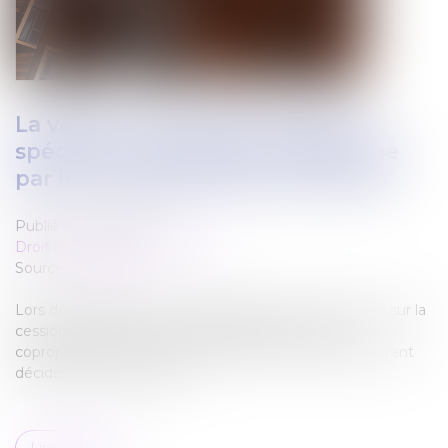
La vente d'une partie commune
spéciale ne peut être décidée que
par les copropriétaires concernés
Publié le :
12/07/2022
Droit immobilier
/
Copropriété
Source :
www.efl.fr
Lors de l’assemblée générale appelée à se prononcer sur la
cession de parties communes spéciales, seuls les
copropriétaires qui sont propriétaires de celles-ci peuvent
décider de leur aliénation...
Lire la suite