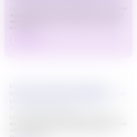
La responsabilité des associés d’une SCCV pourrait être
alignée prochainement par le législateur sur celle des
associés d’une société civile de droit commun (Rép.
Min. Bouley, J...
Lire la suite
LA VENTE D'UNE PARTIE COMMUNE
SPÉCIALE NE PEUT ÊTRE DÉCIDÉE QUE PAR
LES COPROPRIÉTAIRES CONCERNÉS
Droit immobilier
/
Copropriété
Lors de l’assemblée générale appelée à se prononcer
sur la cession de parties communes spéciales, seuls les
copropriétaires qui sont propriétaires de celles-ci
peuvent décider d...