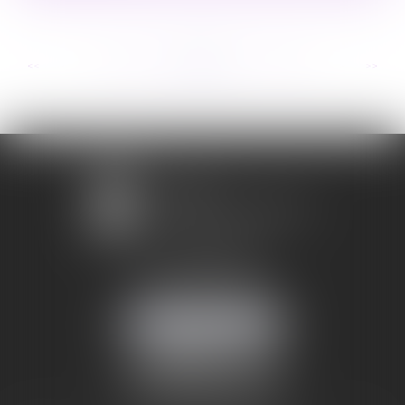
...
...
<<
<
227
228
229
230
231
232
233
>
>>
1 avenue Chomérac
07000 PRIVAS
Mobile :
06 95 52 26 89
NOUS LOCALISER