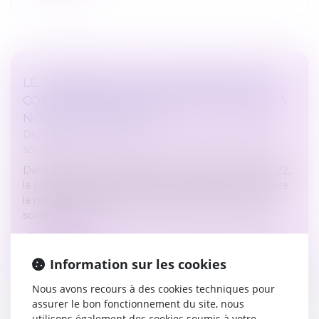
LE TRANSFERT DU RECOUVREMENT DES
COTISATIONS AGIRC-ARRCO AUX URSSAF À
NOUVEAU REPORTÉ ?
Droit du travail - Employeurs
/
Droit de la protection
sociale
Dans un rapport d'information en date du 21 juin 2022,
la commission des affaires sociales du Sénat ainsi que
la mission d'évaluation et de contrôle de la sécurité
sociale préco...
Lire la suite
Information sur les cookies
Nous avons recours à des cookies techniques pour
assurer le bon fonctionnement du site, nous
utilisons également des cookies soumis à votre