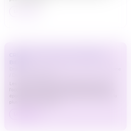
Lire la suite
CRÉANCES ENTRE ÉPOUX SÉPARÉS DE
BIENS
Droit de la famille, des personnes et de leur patrimoine
/
Divorce et séparation
Les créances entre époux séparés de biens, nées à
l’occasion du financement d’un bien personnel d’un
époux au moyen des deniers de l’autre, s’élèvent à la
plus forte somme entre...
Lire la suite