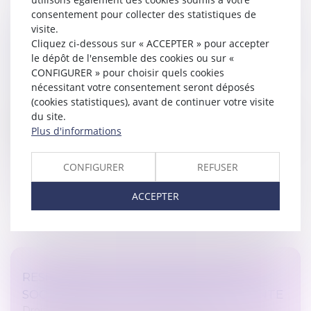
consentement pour collecter des statistiques de
visite.
LE CSE N’EST PAS CONSULTÉ SI L'AVIS
Cliquez ci-dessous sur « ACCEPTER » pour accepter
D'INAPTITUDE DISPENSE L'EMPLOYEUR DE
le dépôt de l'ensemble des cookies ou sur «
RECHERCHER UN RECLASSEMENT
CONFIGURER » pour choisir quels cookies
Droit du travail - Employeurs
nécessitant votre consentement seront déposés
(cookies statistiques), avant de continuer votre visite
L’employeur n’a pas à consulter le CSE sur le
du site.
reclassement d’un salarié déclaré inapte par le
Plus d'informations
médecin du travail si l’avis d’inaptitude précise que tout
maintien dans l’emploi s...
CONFIGURER
REFUSER
Lire la suite
ACCEPTER
RESPONSABILITÉ DES ASSOCIÉS D’UNE
SOCIÉTÉ CIVILE DE CONSTRUCTION-VENTE
Droit immobilier
/
Droit de la construction