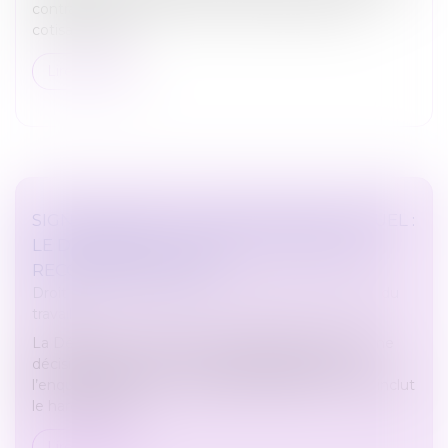
contrat de travail ne relève pas de l’assiette des
cotisations soci...
Lire la suite
SIGNALEMENTS DE HARCÈLEMENT SEXUEL :
LE DÉFENSEUR DES DROITS PUBLIE SES
RECOMMANDATIONS
Droit du travail - Salariés
/
Responsabilité accident du
travail
La Défenseure des droits a publié jeudi 6 février une
décision-cadre sur le recueil des signalements et
l’enquête interne en cas de discrimination, ce qui inclut
le harcèlement...
Lire la suite