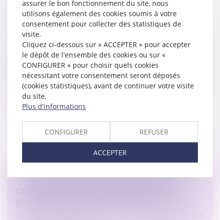
assurer le bon fonctionnement du site, nous
DE TRAVAIL : JUSQU'OÙ VA LA
utilisons également des cookies soumis à votre
RENONCIATION DU SALARIÉ ?
consentement pour collecter des statistiques de
Droit du travail - Salariés
/
Relation individuelles au
visite.
travail
Cliquez ci-dessous sur « ACCEPTER » pour accepter
La transaction est un mode de règlement des litiges
le dépôt de l'ensemble des cookies ou sur «
qui permet aux parties de mettre fin à un contentieux
CONFIGURER » pour choisir quels cookies
en échange de concessions réciproques, mais ce
nécessitant votre consentement seront déposés
mécanisme ne peut toutef...
(cookies statistiques), avant de continuer votre visite
du site.
Lire la suite
Plus d'informations
CONFIGURER
REFUSER
ACCEPTER
VIOLENCE CONJUGALE : LE CONTRÔLE
COERCITIF, UN CRIME DE LIBERTÉ
DÉSORMAIS DANS LE DROIT FRANÇAIS
Droit de la famille, des personnes et de leur patrimoine