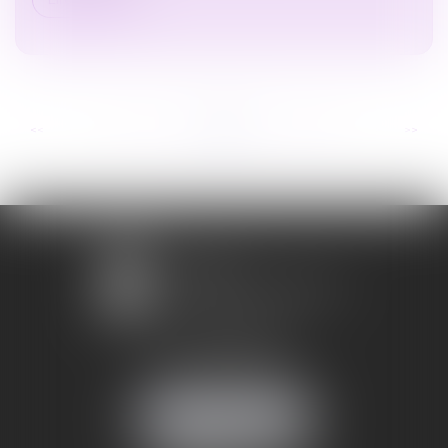
...
...
<<
<
60
61
62
63
64
65
66
>
>>
1 avenue Chomérac
07000 PRIVAS
Mobile :
06 95 52 26 89
NOUS LOCALISER