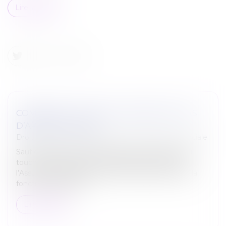
Lire la suite
COMBIEN DE JOURS DE CARENCE EN CAS
D’ARRÊT MALADIE ?
Droit du travail - Salariés
/
Droit de la protection sociale
Sauf exceptions, toute personne en arrêt de travail
touche des indemnités journalières de la part de
l’Assurance maladie, qu’elle soit salariée, agent de la
fonction publique ou...
Lire la suite