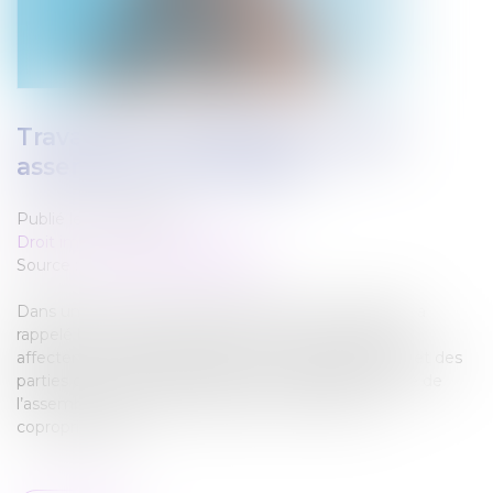
Travaux en copropriété : quelle
assemblée doit décider ?
Publié le :
19/02/2025
Droit immobilier
/
Copropriété
Source :
www.lemag-juridique.com
Dans un arrêt du 6 février 2025, la Cour de cassation a
rappelé le principe selon lequel, lorsque des travaux
affectent à la fois des parties communes générales et des
parties communes spéciales, leur autorisation relève de
l’assemblée générale réunissant l’ensemble des
copropriétaires...