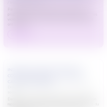
/
Violences familiales
Par l'adoption en première lecture, mardi, de la
proposition de loi "visant à renforcer la lutte contre les
violences sexuelles et sexistes", les députés français
ont validé l'i...
Lire la suite
INDEMNITÉ TRANSACTIONNELLE ET
COTISATIONS SOCIALES : LA COUR DE
CASSATION TRANCHE !
Droit du travail - Employeurs
/
Droit de la protection
sociale
Dans un arrêt du 30 janvier 2025, la Cour de cassation
rappelle qu’une indemnité versée lors d’une rupture du