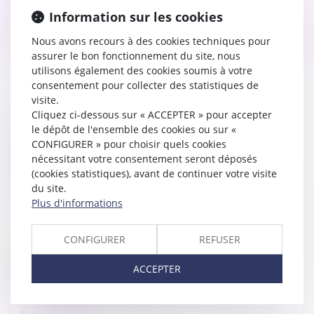
Information sur les cookies
Lire la suite
Nous avons recours à des cookies techniques pour
assurer le bon fonctionnement du site, nous
utilisons également des cookies soumis à votre
consentement pour collecter des statistiques de
visite.
Cliquez ci-dessous sur « ACCEPTER » pour accepter
L'ÉPOUX AYANT ALIMENTÉ UN COMPTE
le dépôt de l'ensemble des cookies ou sur «
PERSONNEL D'ÉPARGNE DE RETRAITE
CONFIGURER » pour choisir quels cookies
COMPLÉMENTAIRE AVEC DES DENIERS
nécessitant votre consentement seront déposés
COMMUNS DOIT DES RÉCOMPENSES À LA
(cookies statistiques), avant de continuer votre visite
du site.
COMMUNAUTÉ
Plus d'informations
Droit de la famille, des personnes et de leur patrimoine
/
Divorce et séparation
CONFIGURER
REFUSER
Le partage des biens dans le cadre d'un divorce
soulève des enjeux juridiques complexes, notamment
ACCEPTER
en ce qui concerne la distinction entre les biens
propres et les biens communs...