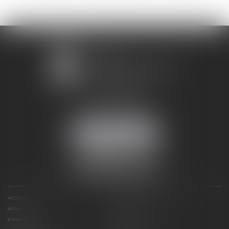
1 avenue Chomérac
07000 PRIVAS
Mobile :
06 95 52 26 89
NOUS LOCALISER
ACCUEIL
DOMAINES D'ACTIVITÉS
ACTUS
RDV EN LIGNE
ESPACE CLIENT
CONTACT