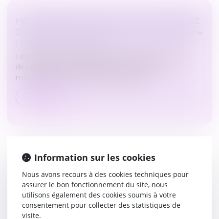
HÉRITER DANS UNE FAMILLE RECOMPOSÉE
Droit de la famille, des personnes et de leur patrimoine
/
Patrimoine et succession
Les familles recomposées sont très courantes. Lors
des successions, les règles de l'héritage sont
modifiées par cette nouvelle structure...
Lire la suite
Information sur les cookies
AMIANTE : UN «PRÉJUDICE D’ANXIÉTÉ»
Nous avons recours à des cookies techniques pour
RECONNU POUR UNE CENTAINE DE
assurer le bon fonctionnement du site, nous
CHEMINOTS
utilisons également des cookies soumis à votre
consentement pour collecter des statistiques de
Droit du travail - Salariés
/
Responsabilité accident du
visite.
travail