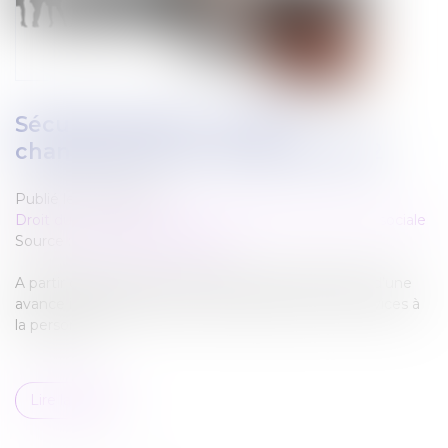
Sécurité sociale : tous les
changements au 1er janvier 2022
Publié le :
12/01/2022
Droit du travail - Employeurs
/
Droit de la protection sociale
Source :
solidarites-sante.gouv.fr
A partir de 2022, les particuliers pourront bénéficier d’une
avance immédiate de leur crédit d’impôt sur les services à
la personne...
Lire la suite