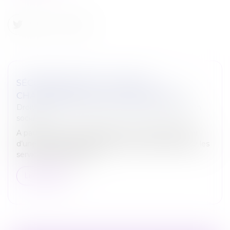
SÉCURITÉ SOCIALE : TOUS LES
CHANGEMENTS AU 1ER JANVIER 2022
Droit du travail - Employeurs
/
Droit de la protection
sociale
A partir de 2022, les particuliers pourront bénéficier
d’une avance immédiate de leur crédit d’impôt sur les
services à la personne...
Lire la suite