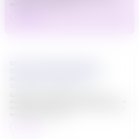
dommages corporels afin de fo...
Lire la suite
DÉLAI DE PRESCRIPTION EN CAS
D’INFRACTION ININTERROMPUE AU
RÈGLEMENT DE COPROPRIÉTÉ
Droit immobilier
/
Copropriété
Quand une même infraction au règlement de
copropriété est réitérée chaque année à l’occasion de
l’exploitation saisonnière des locaux commerciaux, un
nouveau délai de prescripti...
Lire la suite