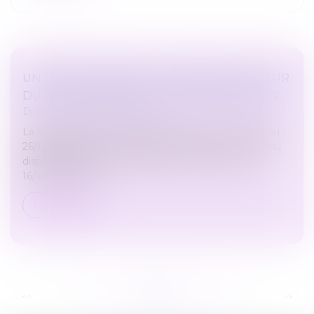
UN DÉCRET PERMET L’ENTRÉE EN VIGUEUR
DU TITRE-MOBILITÉS LE 1ER JANVIER 2022
Droit du travail - Employeurs
La loi d’orientation des mobilités, dite loi LOM (JO du
26/12/2019) permet l’entrée en vigueur d’un nouveau
dispositif intitulé « titre mobilité ». Un décret du
16/12/2021 en dé...
Lire la suite
...
...
<<
<
260
261
262
263
264
265
266
>
>>