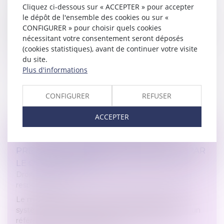
Cliquez ci-dessous sur « ACCEPTER » pour accepter
La cour d’appel de Paris a condamné la SNCF à
le dépôt de l'ensemble des cookies ou sur «
indemniser des salariés qui travaillaient dans des
CONFIGURER » pour choisir quels cookies
ateliers où des poussières d’amiante étaient présentes.
nécessitant votre consentement seront déposés
Le «préjudice d’anxiété»...
(cookies statistiques), avant de continuer votre visite
du site.
Lire la suite
Plus d'informations
CONFIGURER
REFUSER
ACCEPTER
L'ALGORITHME D'ÉVALUATION DES
PRÉJUDICES CORPORELS A ÉTÉ VALIDÉ PAR
LE CONSEIL D'ETAT
Droit des obligations et des suretés
/
Droit de la
responsabilité
Le ministère de la Justice souhaite développer un
système d'apprentissage automatique pour créer un
référentiel sur l'indemnisation des victimes de