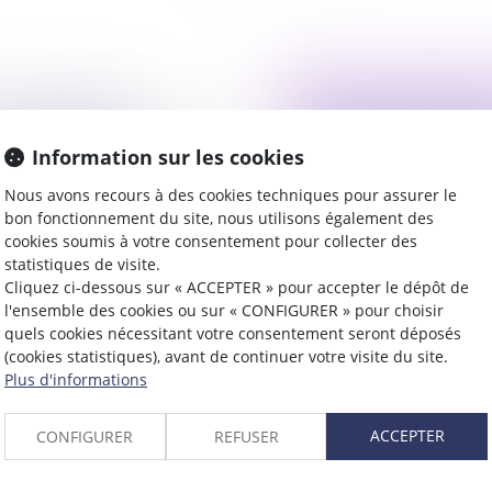
’UN ANIMAL :
MALADIE PENDANT
E REMBOURSEMENT
CASSATION CONS
Information sur les cookies
iduelles au travail
JOURS DE CONGÉ
Droit du travail - Sala
Nous avons recours à des cookies techniques pour assurer le
t du 10 septembre
bon fonctionnement du site, nous utilisons également des
ur les besoins de son
Par un arrêt du 10 s
cookies soumis à votre consentement pour collecter des
...
Cour de cassation a
statistiques de visite.
de congés payés...
Cliquez ci-dessous sur « ACCEPTER » pour accepter le dépôt de
l'ensemble des cookies ou sur « CONFIGURER » pour choisir
Lire la suite
quels cookies nécessitant votre consentement seront déposés
(cookies statistiques), avant de continuer votre visite du site.
Plus d'informations
ACCEPTER
CONFIGURER
REFUSER