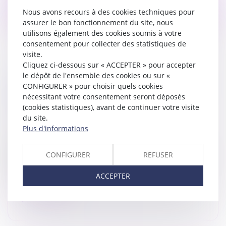
Lire la suite
Nous avons recours à des cookies techniques pour
assurer le bon fonctionnement du site, nous
utilisons également des cookies soumis à votre
consentement pour collecter des statistiques de
visite.
Cliquez ci-dessous sur « ACCEPTER » pour accepter
le dépôt de l'ensemble des cookies ou sur «
SUSPENSION POUR NON-VACCINATION :
CONFIGURER » pour choisir quels cookies
PAS DE DÉPART À LA RETRAITE ANTICIPÉ
nécessitant votre consentement seront déposés
AU NOM DE LA CONSTITUTION
(cookies statistiques), avant de continuer votre visite
Droit du travail - Salariés
/
Relation individuelles au
du site.
travail
Plus d'informations
La Cour de cassation a dernièrement refusé de
transmettre au Conseil constitutionnel une question
CONFIGURER
REFUSER
prioritaire de constitutionnalité portant sur l’article 14
de la loi du 5 août...
ACCEPTER
Lire la suite