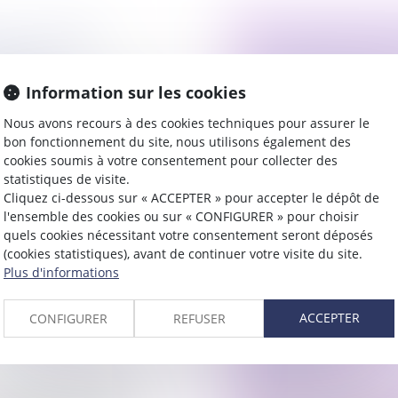
 : L’ACTION
ALLOCATION DE R
5 ANS
AU CHÔMAGE APR
 accident du travail
Droit du travail - Sala
Information sur les cookies
tion le 4 septembre
Les contrats d’altern
Nous avons recours à des cookies techniques pour assurer le
écursoire de la caisse
sont des contrats de t
bon fonctionnement du site, nous utilisons également des
e...
formation théorique d
cookies soumis à votre consentement pour collecter des
statistiques de visite.
Cliquez ci-dessous sur « ACCEPTER » pour accepter le dépôt de
Lire la suite
l'ensemble des cookies ou sur « CONFIGURER » pour choisir
quels cookies nécessitant votre consentement seront déposés
(cookies statistiques), avant de continuer votre visite du site.
Plus d'informations
ACCEPTER
CONFIGURER
REFUSER
 LE SALARIÉ
ÉTIQUETTE ÉNERG
CHANGER
iduelles au travail
Droit immobilier