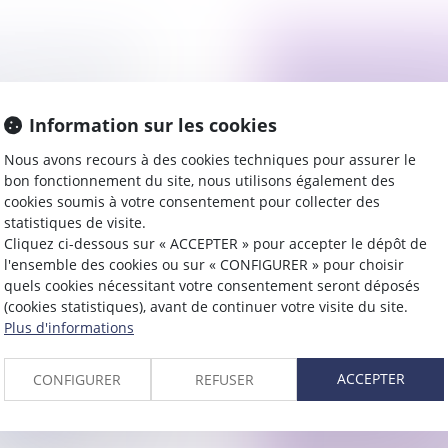
INISTRALITÉ AU
PARTIE COMMUNE 
DÉSPÉCIALISATIO
ident du travail
Droit immobilier
/
Ces
Information sur les cookies
ubliées par
Un copropriétaire p
Nous avons recours à des cookies techniques pour assurer le
, cette étude analyse
spéciale. La copropr
bon fonctionnement du site, nous utilisons également des
 met e...
de déspécialisation. I
cookies soumis à votre consentement pour collecter des
statistiques de visite.
Lire la suite
Cliquez ci-dessous sur « ACCEPTER » pour accepter le dépôt de
l'ensemble des cookies ou sur « CONFIGURER » pour choisir
quels cookies nécessitant votre consentement seront déposés
(cookies statistiques), avant de continuer votre visite du site.
Plus d'informations
ACCEPTER
CONFIGURER
REFUSER
ISQUES
QUELLE PRIME D’
LA PROHIBITION
CONGÉ DE RECLA
T MORAL
Droit du travail - Sala