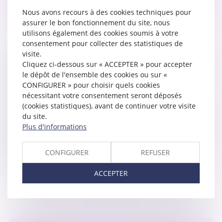
Nous avons recours à des cookies techniques pour
assurer le bon fonctionnement du site, nous
utilisons également des cookies soumis à votre
consentement pour collecter des statistiques de
visite.
RENFORCEMENT DE LA PROTECTION DES
Cliquez ci-dessous sur « ACCEPTER » pour accepter
le dépôt de l'ensemble des cookies ou sur «
PARENTS D’ENFANTS MALADES OU
CONFIGURER » pour choisir quels cookies
HANDICAPÉS
nécessitant votre consentement seront déposés
Droit du travail - Salariés
/
Droit de la protection sociale
(cookies statistiques), avant de continuer votre visite
La loi visant à renforcer la protection des familles
du site.
d’enfants atteints d’une maladie ou d’un handicap ou
Plus d'informations
victimes d’un accident d’une particulière gravité, a été
promulguée le...
CONFIGURER
REFUSER
Lire la suite
ACCEPTER