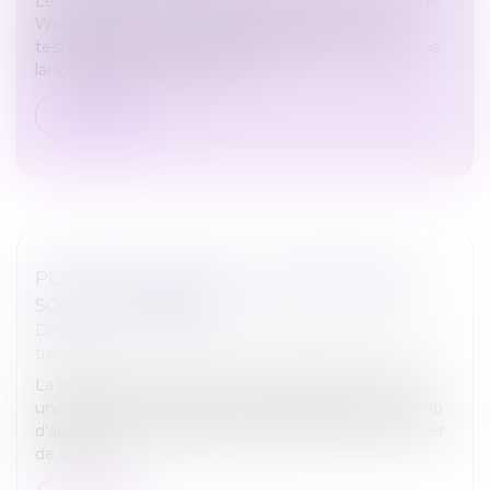
Le testament international, régi par la Convention de
Washington du 26 octobre 1973, permet à un
testateur d’exprimer ses dernières volontés dans une
langue quelconque. Toutefoi...
Lire la suite
PLANS DE SÉCURITÉ : LA MAINTENANCE
SORT DE L'OMBRE !
Droit du travail - Salariés
/
Responsabilité accident du
travail
La chambre sociale de la Cour de cassation a rendu
une décision clé le 14 janvier 2025, précisant le champ
d'application de l'obligation d'établir un plan particulier
de sécurit...