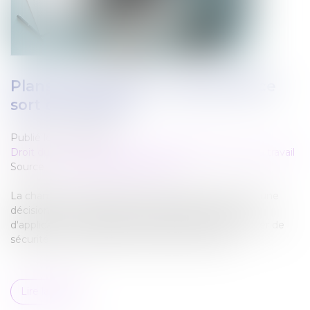
Plans de sécurité : la maintenance
sort de l'ombre !
Publié le :
30/01/2025
Droit du travail - Salariés
/
Responsabilité accident du travail
Source :
www.lemag-juridique.com
La chambre sociale de la Cour de cassation a rendu une
décision clé le 14 janvier 2025, précisant le champ
d'application de l'obligation d'établir un plan particulier de
sécurité et de protection de la santé (PPSPS)...
Lire la suite