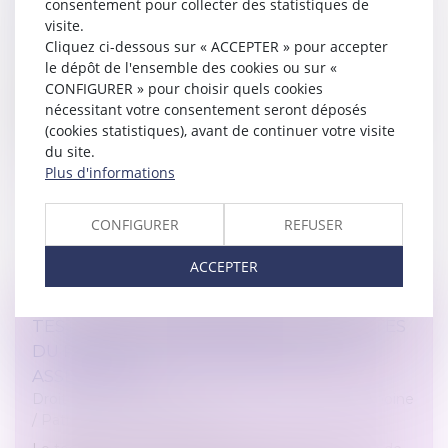
consentement pour collecter des statistiques de
DÉCENNAL ET SON INDEMNISATION
visite.
Droit immobilier
/
Droit de la construction
Cliquez ci-dessous sur « ACCEPTER » pour accepter
le dépôt de l'ensemble des cookies ou sur «
En matière de construction, la garantie décennale
CONFIGURER » pour choisir quels cookies
contenue dans les dispositions de l’article 1792 du
nécessitant votre consentement seront déposés
Code civil peut être mise en œuvre par le maître de
(cookies statistiques), avant de continuer votre visite
l’ouvrage en cas de dom...
du site.
Plus d'informations
Lire la suite
CONFIGURER
REFUSER
ACCEPTER
TESTAMENT INTERNATIONAL : LES LIMITES
DU RECOURS À UN INTERPRÈTE NON
ASSERMENTÉ
Droit de la famille, des personnes et de leur patrimoine
/
Patrimoine et succession