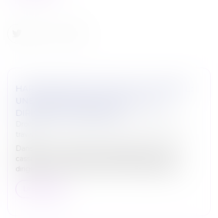
HARCÈLEMENT MORAL INSTITUTIONNEL :
UNE RESPONSABILITÉ PÉNALE DES
DIRIGEANTS CONFIRMÉE
Droit du travail - Salariés
/
Relation individuelles au
travail
Dans un arrêt inédit du 22 janvier 2025, la Cour de
cassation a confirmé la condamnation de deux
dirigeants pour harcèlement moral institutionnel...
Lire la suite