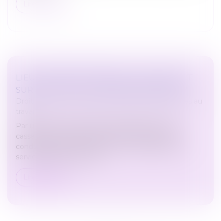
Lire la suite
LIEU DE PRISE DE SERVICE : QUEL IMPACT
SUR LE CALCUL DU TEMPS DE TRAVAIL ?
Droit du travail - Employeurs
/
Relation individuelles au
travail
Par un arrêt rendu le 15 janvier 2025, la Cour de
cassation a confirmé que le temps de trajet d’un
conducteur pour se rendre sur un lieu de prise de
service, lorsqu’il ne s’agit...
Lire la suite