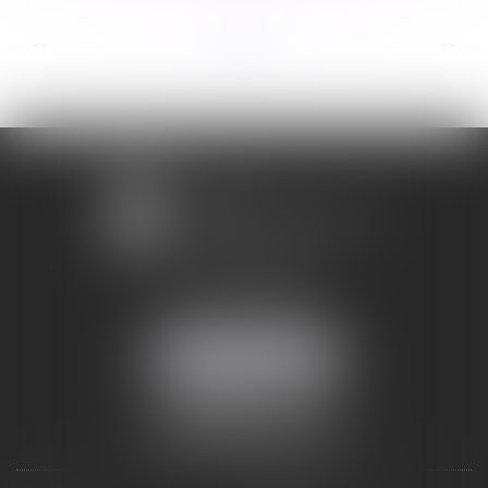
...
...
<<
<
63
64
65
66
67
68
69
>
>>
1 avenue Chomérac
07000 PRIVAS
Mobile :
06 95 52 26 89
NOUS LOCALISER