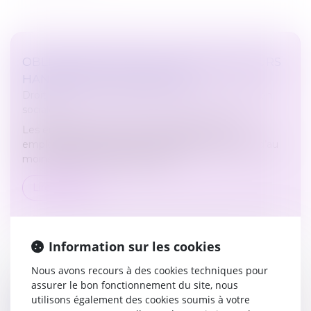
OBLIGATION D’EMPLOI DES TRAVAILLEURS
HANDICAPÉS : DU NOUVEAU
Droit du travail - Employeurs
/
Droit de la protection
sociale
Les entreprises d’au moins 20 salariés doivent
employer des personnes handicapées à hauteur d’au
moins 6 % de leur effectif total...
Lire la suite
Information sur les cookies
Nous avons recours à des cookies techniques pour
assurer le bon fonctionnement du site, nous
RAPPELS ESSENTIELS CONCERNANT LA
utilisons également des cookies soumis à votre
CARACTÉRISATION D’UN DOMMAGE