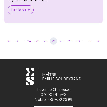
Lire la suite
...
...
<<
<
24
25
26
27
28
29
30
>
>>
1 avenue Chomérac
07000 PRIVAS
Mobile :
06 95 52 26 89