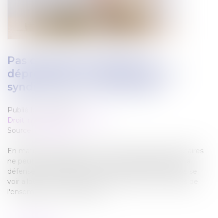
Pas d’indemnité globale de
dépréciation du surplus pour le
syndicat des copropriétaires
Publié le :
16/05/2023
Droit immobilier
/
Copropriété
Source :
www.efl.fr
En matière d’expropriation, le syndicat des copropriétaires
ne peut pas représenter chaque copropriétaire pour la
défense de ses droits sur son lot et ne peut donc pas se
voir allouer une indemnité de dépréciation du surplus de
l'ensemble de la copropriété...