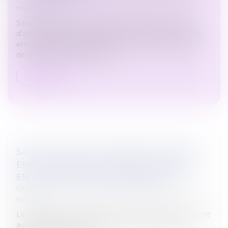
responsabilité
Saisie d’une demande d’indemnisation d’un besoin
d'assistance par tierce personne compte tenu d’une
erreur médicale ayant entraîné une perte de chance
de 80 %, une Cour d’appel...
Lire la suite
SANTÉ AU TRAVAIL : MÉMENTO POUR LES
EMPLOYEURS ACCUEILLANT DES JEUNES
EN FORMATION PROFESSIONNELLE
Droit du travail - Salariés
/
Responsabilité accident du
travail
Le Ministère du Travail publie un mémento sur la santé
au travail des jeunes en formation professionnelle