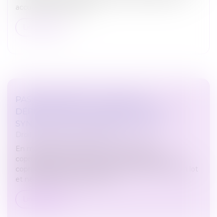
accueillis en entreprise...
Lire la suite
PAS D’INDEMNITÉ GLOBALE DE
DÉPRÉCIATION DU SURPLUS POUR LE
SYNDICAT DES COPROPRIÉTAIRES
Droit immobilier
/
Copropriété
En matière d’expropriation, le syndicat des
copropriétaires ne peut pas représenter chaque
copropriétaire pour la défense de ses droits sur son lot
et ne peut donc pas se voir a...
Lire la suite