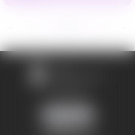
...
...
<<
<
175
176
177
178
179
180
181
>
>>
1 avenue Chomérac
07000 PRIVAS
Mobile :
06 95 52 26 89
NOUS LOCALISER