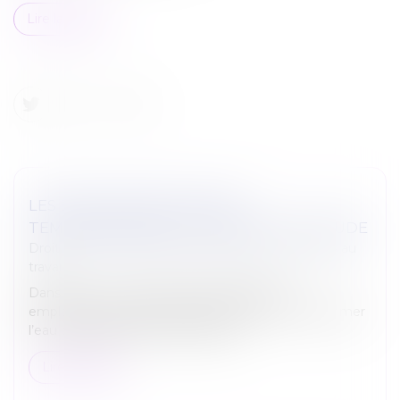
Lire la suite
LES EMPLOYEURS PEUVENT
TEMPORAIREMENT COUPER L’EAU CHAUDE
Droit du travail - Employeurs
/
Relation collectives au
travail
Dans un souci de sobriété énergétique, les
employeurs peuvent, jusqu’au 30 juin 2024, supprimer
l’eau chaude sanitaire des lavabos...
Lire la suite