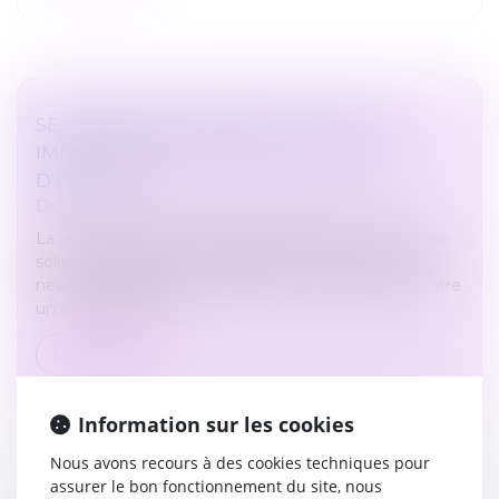
SE PRÉMUNIR D'UN REFUS DE PRÊT
IMMOBILIER EN CAS DE VEFA : MODE
D'EMPLOI
Droit immobilier
/
Droit de la construction
La vente en état futur d’achèvement (VEFA) est une
solution populaire pour acquérir un bien immobilier
neuf. Cependant, il est essentiel de se prémunir contre
un éventuel refus...
Lire la suite
Information sur les cookies
Nous avons recours à des cookies techniques pour
assurer le bon fonctionnement du site, nous