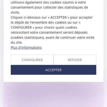
utilisons également des cookies soumis à votre
DÉNONCIATION D’UN HARCÈLEMENT
consentement pour collecter des statistiques de
MORAL : LE SALARIÉ EST MIEUX PROTÉGÉ
visite.
Droit du travail - Salariés
/
Relation individuelles au
Cliquez ci-dessous sur « ACCEPTER » pour accepter
travail
le dépôt de l'ensemble des cookies ou sur «
CONFIGURER » pour choisir quels cookies
La protection des salariés dénonçant des faits de
nécessitant votre consentement seront déposés
harcèlement moral joue même si ces derniers
(cookies statistiques), avant de continuer votre visite
n’utilisent pas le terme de harcèlement dans leur
du site.
dénonciation, dès lors que les fa...
Plus d'informations
Lire la suite
CONFIGURER
REFUSER
ACCEPTER
L’ASSISTANCE TIERCE PERSONNE NE
SAURAIT ÊTRE REFUSÉE DÈS LORS QU’ELLE
EST CONSTATÉE
Droit des obligations et des suretés
/
Droit de la