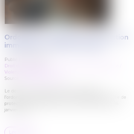
Ordonnance provisoire de protection
immédiate : le décret est paru
Publié le :
24/01/2025
Droit de la famille, des personnes et de leur patrimoine
/
Violences familiales
Source :
www.actu-juridique.fr
Le décret n° 2025-47 du 15 janvier 2025 relatif à
l’ordonnance de protection et à l’ordonnance provisoire de
protection immédiate est paru au Journal officiel du 16
janvier 2025...
Lire la suite