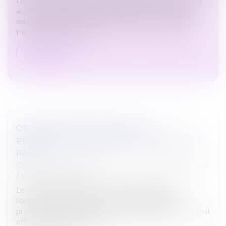
Le contingent d'heures supplémentaires correspond
au volume annuel d'heures supplémentaires qu’un
salarié peut effectuer au-delà de la durée légale du
travail, sans nécessiter l...
Lire la suite
ORDONNANCE PROVISOIRE DE
PROTECTION IMMÉDIATE : LE DÉCRET EST
PARU
Droit de la famille, des personnes et de leur patrimoine
/
Violences familiales
Le décret n° 2025-47 du 15 janvier 2025 relatif à
l’ordonnance de protection et à l’ordonnance
provisoire de protection immédiate est paru au Journal
officiel du 16 janvier 2025...