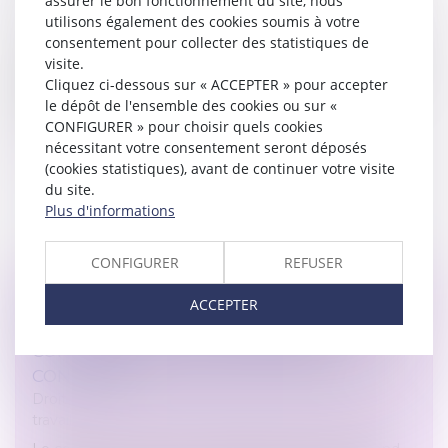
assurer le bon fonctionnement du site, nous
sociale
utilisons également des cookies soumis à votre
consentement pour collecter des statistiques de
La convention d'assurance chômage du 15 novembre
visite.
2024 et ses textes associés ont été agréés par arrêté
Cliquez ci-dessous sur « ACCEPTER » pour accepter
publié le 20 décembre 2024. Ces textes remplacent
le dépôt de l'ensemble des cookies ou sur «
depuis le 1er janvier 20...
CONFIGURER » pour choisir quels cookies
nécessitant votre consentement seront déposés
Lire la suite
(cookies statistiques), avant de continuer votre visite
du site.
Plus d'informations
CONFIGURER
REFUSER
HEURES SUPPLÉMENTAIRES ET REPOS
ACCEPTER
COMPENSATEURS : LA STABILITÉ DES
CONTINGENTS CONVENTIONNELS
CONFIRMÉE
Droit du travail - Salariés
/
Relation individuelles au
travail