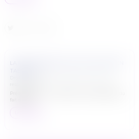
LA RESPONSABILITÉ DU FAIT D'AUTRUI EN
TABLEAU
Droit des obligations et des suretés
/
Droit de la
responsabilité
Présentation, sous un tableau, de la responsabilité du
fait d'autrui...
Lire la suite