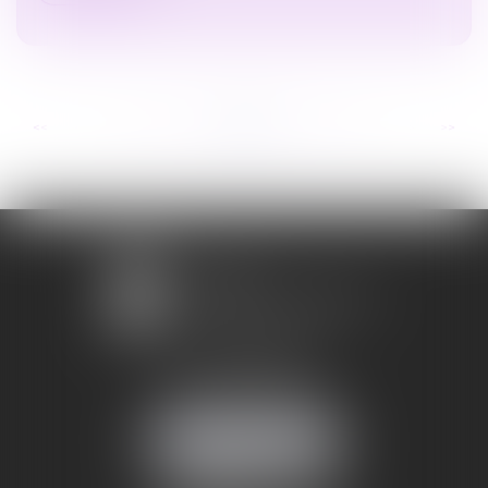
...
...
<<
<
64
65
66
67
68
69
70
>
>>
1 avenue Chomérac
07000 PRIVAS
Mobile :
06 95 52 26 89
NOUS LOCALISER