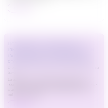
Lire la suite
LICENCIEMENT ET MINORATION DE
L’INDEMNITÉ CONVENTIONNELLE SELON
L’ÂGE : ABSENCE DE DISCRIMINATION
RECONNUE PAR LA COUR DE CASSATION
Droit du travail - Employeurs
/
Relation individuelles au
travail
La question de la minoration de l’indemnité de
licenciement en fonction de l’âge soulève des enjeux
cruciaux en matière de non-discrimination et de
politique de l’emploi...
Lire la suite