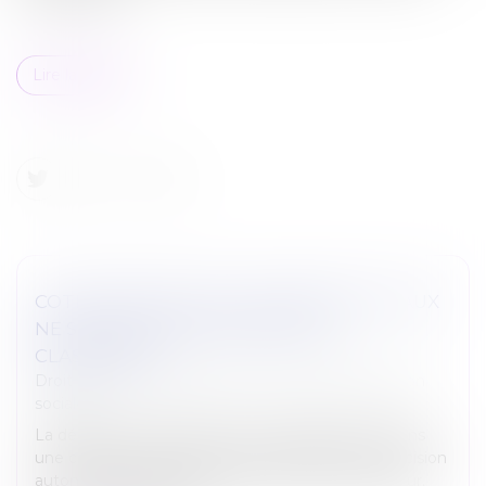
Lire la suite
COTISATIONS AT/MP : CONTESTER LE TAUX
NE SUFFIT PAS À CONTESTER LE
CLASSEMENT
Droit du travail - Employeurs
/
Droit de la protection
sociale
La décision de classement d'un établissement dans
une catégorie de risque AT/MP constitue une décision
autonome qui peut être contestée par l'employeur.