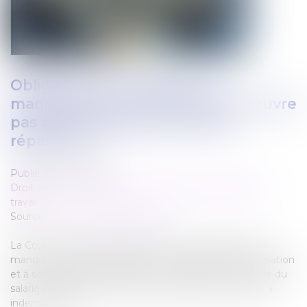
Obligation de formation : le
manquement de l'employeur n'ouvre
pas automatiquement droit à
réparation !
Publié le :
01/07/2026
Droit du travail - Employeurs
/
Relation individuelles au
travail
Source :
www.lemag-juridique.com
La Cour de cassation rappelle que le seul constat d'un
manquement de l'employeur à son obligation de formation
et à son obligation de veiller au maintien de la capacité du
salarié à occuper un emploi ne suffit pas à ouvrir droit à
indemnisation...