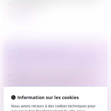
Cette contestation doit...
Lire la suite
ARRÊT MALADIE : RUPTURE
CONVENTIONNELLE ET DISCRIMINATION
Droit du travail - Employeurs
/
Responsabilité accident
du travail
Un salarié a été placé en arrêt de travail à plusieurs
reprises. Pendant cette période, l’employeur lui a
proposé une rupture conventionnelle...
Lire la suite
Information sur les cookies
Nous avons recours à des cookies techniques pour