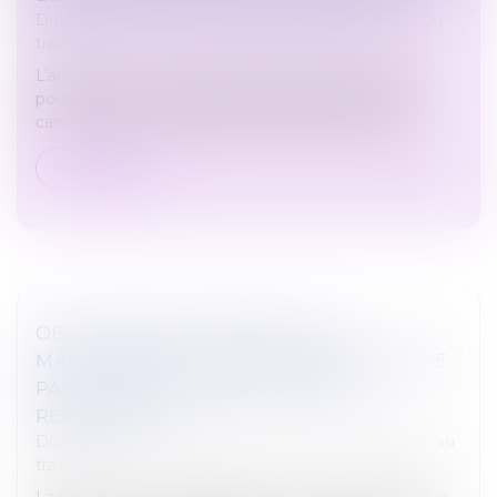
Droit du travail - Salariés
/
Responsabilité accident du
travail
L’arrêt de la Cour de cassation, chambre sociale,
pourvoi n° 24-22.754 du 28 mai 2026, est relatif à la
caractérisation du harcèlement sexuel au travail...
Lire la suite
OBLIGATION DE FORMATION : LE
MANQUEMENT DE L'EMPLOYEUR N'OUVRE
PAS AUTOMATIQUEMENT DROIT À
RÉPARATION !
Droit du travail - Employeurs
/
Relation individuelles au
travail
La Cour de cassation rappelle que le seul constat d'un