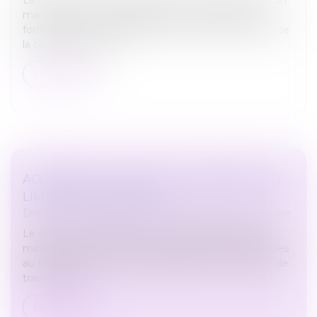
manquement de l'employeur à son obligation de
formation et à son obligation de veiller au maintien de
la capacité du salar...
Lire la suite
ACCIDENTS DU TRAVAIL : INDEMNISATION
LIMITÉE À QUATRE ANS
Droit du travail - Salariés
/
Droit de la protection sociale
Le décret n° 2026-501 du 12 juin 2026 fixe la durée
maximale de service des indemnités journalières dues
au titre des arrêts de travail résultant d’un accident de
travail ou d’u...
Lire la suite