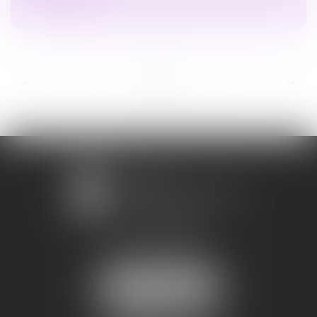
...
...
<<
<
4
5
6
7
8
9
10
>
>>
1 avenue Chomérac
07000 PRIVAS
Mobile :
06 95 52 26 89
NOUS LOCALISER