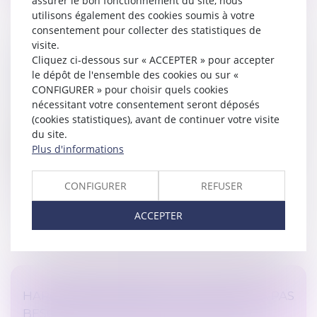
assurer le bon fonctionnement du site, nous
utilisons également des cookies soumis à votre
consentement pour collecter des statistiques de
visite.
Cliquez ci-dessous sur « ACCEPTER » pour accepter
FRAIS BANCAIRES LORS D’UNE SUCCESSION
le dépôt de l'ensemble des cookies ou sur «
: SUPPRESSION DES CAS DE GRATUITÉ
CONFIGURER » pour choisir quels cookies
Droit de la famille, des personnes et de leur patrimoine
nécessitant votre consentement seront déposés
/
Patrimoine et succession
(cookies statistiques), avant de continuer votre visite
Des règles avaient été mises en place en novembre
du site.
2025 concernant les frais qu’une banque peut vous
Plus d'informations
réclamer lors de la clôture du compte d’un défunt...
CONFIGURER
REFUSER
Lire la suite
ACCEPTER
HARCÈLEMENT SEXUEL : LA VICTIME N'A PAS
BESOIN D'ÊTRE DIRECTEMENT VISÉE