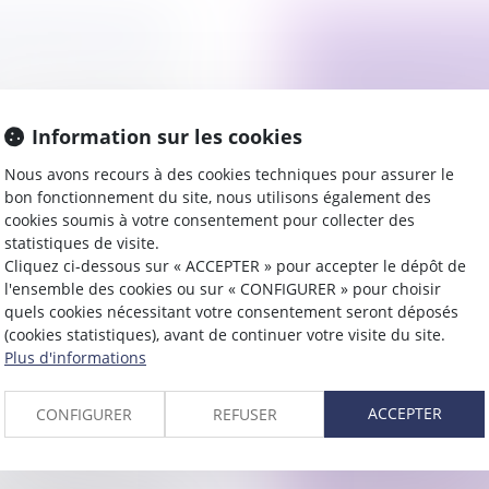
ON EN JUSTICE :
LA RUPTURE ABUS
ÊTRE FONDÉE UN
ANTÉRIEURES AU 
Droit du travail - Sala
ment (VEFA), l’action
Information sur les cookies
nte du bien vendu
Dans un contrat de tr
Nous avons recours à des cookies techniques pour assurer le
 164...
l’employeur et au sa
bon fonctionnement du site, nous utilisons également des
de travail sans donner
cookies soumis à votre consentement pour collecter des
statistiques de visite.
Lire la suite
Cliquez ci-dessous sur « ACCEPTER » pour accepter le dépôt de
l'ensemble des cookies ou sur « CONFIGURER » pour choisir
quels cookies nécessitant votre consentement seront déposés
(cookies statistiques), avant de continuer votre visite du site.
Plus d'informations
ACCEPTER
CONFIGURER
REFUSER
PRESCRIPTION ET 
 patrimoine
/
ATTENTION AU DÉL
Droit du travail - Em