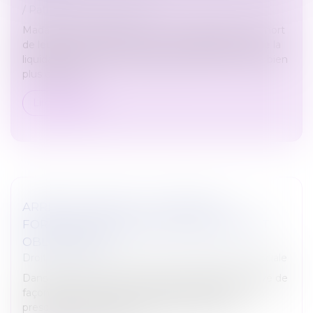
/
Patrimoine et succession
Madame et Monsieur X n'en revenaient pas. À la mort
de leur mère, ils découvrent avec stupéfaction que la
liquidation de son portefeuille d'actions leur coûte bien
plus cher que...
Lire la suite
ARRÊT DE TRAVAIL : LE NOUVEAU
FORMULAIRE PAPIER SÉCURISÉ DEVIENT
OBLIGATOIRE
Droit du travail - Salariés
/
Droit de la protection sociale
Dans 8 cas sur 10, l’avis d’arrêt de travail est envoyé de
façon dématérialisée à l’Assurance Maladie par les
prescripteurs (médecins ou sages-femmes