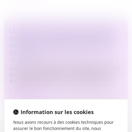
LA POMPE À CHALEUR AYANT NÉCESSITÉ
DES TRAVAUX MODESTES N’EST PAS UN
OUVRAGE AU SENS DE L’ARTICLE 1792 DU
CODE CIVIL !
Droit immobilier
/
Droit de la construction
Depuis quelques années, la Cour de cassation a opéré
un revirement important concernant les éléments
d’équipement installés sur un ouvrage existant...
Lire la suite
Information sur les cookies
Nous avons recours à des cookies techniques pour
assurer le bon fonctionnement du site, nous