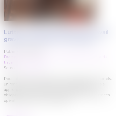
Lutte contre les accidents du travail
graves et mortels : du nouveau !
Publié le :
05/09/2025
Droit du travail - Employeurs
/
Responsabilité accident du
travail
Source :
www.weblex.fr
Pour lutter contre les accidents de travail graves et mortels,
un renforcement des sanctions et de la politique pénale
appliquées aux entreprises qui manqueraient à leur
obligation de sécurité est envisagé. Quelles conséquences
opérationnelles pour les entreprises ?...