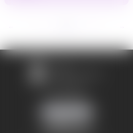
...
...
<<
<
20
21
22
23
24
25
26
>
>>
1 avenue Chomérac
07000 PRIVAS
Mobile :
06 95 52 26 89
NOUS LOCALISER