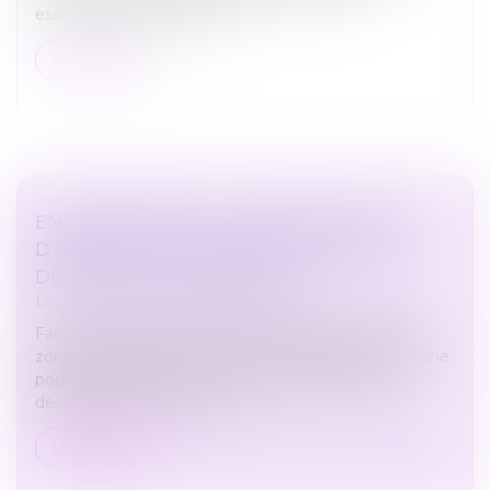
essentiellement) à partir d...
Lire la suite
ENCADREMENT DES LOYERS DES BAUX
D’HABITATION : PROLONGATION DU
DISPOSITIF JUSQU’EN 2026
Droit immobilier
/
Baux d'habitation
Face aux difficultés d’accès au logement dans les
zones urbaines dites « tendues » caractérisées par une
population supérieure à 50 000 habitants et un
déséquilibre marqué entre...
Lire la suite