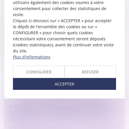
utilisons également des cookies soumis à votre
LUTTE CONTRE LES ACCIDENTS DU TRAVAIL
consentement pour collecter des statistiques de
GRAVES ET MORTELS : DU NOUVEAU !
visite.
Droit du travail - Employeurs
/
Responsabilité accident
Cliquez ci-dessous sur « ACCEPTER » pour accepter
du travail
le dépôt de l'ensemble des cookies ou sur «
CONFIGURER » pour choisir quels cookies
Pour lutter contre les accidents de travail graves et
nécessitant votre consentement seront déposés
mortels, un renforcement des sanctions et de la
(cookies statistiques), avant de continuer votre visite
politique pénale appliquées aux entreprises qui
du site.
manqueraient à leur obligat...
Plus d'informations
Lire la suite
CONFIGURER
REFUSER
ACCEPTER
SUCCESSION : POURQUOI LES HÉRITIERS
D'UN COMPTE-TITRES PAIENT-ILS PLUS
CHER ?
Droit de la famille, des personnes et de leur patrimoine