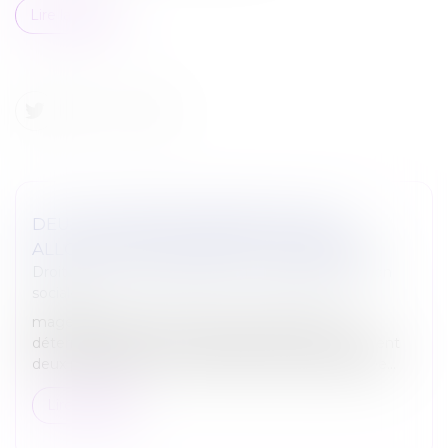
Lire la suite
DEUX CDI REFUSÉS APRÈS UN CDD =
ALLOCATIONS CHÔMAGE SUPPRIMÉES !
Droit du travail - Employeurs
/
Droit de la protection
sociale
mage les salariés recrutés en contrat à durée
déterminée qui, sur une période de 12 mois, refusent
deux propositions de contrat à durée indéterminée...
Lire la suite