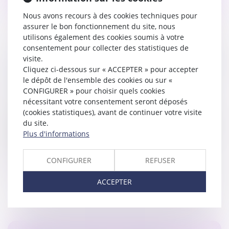
Nous avons recours à des cookies techniques pour
assurer le bon fonctionnement du site, nous
utilisons également des cookies soumis à votre
consentement pour collecter des statistiques de
visite.
LICENCIEMENT DU CONSEILLER DU SALARIÉ
Cliquez ci-dessous sur « ACCEPTER » pour accepter
: RAPPEL DES CONDITIONS STRICTES
le dépôt de l'ensemble des cookies ou sur «
Droit du travail - Salariés
/
Relation individuelles au
CONFIGURER » pour choisir quels cookies
travail
nécessitant votre consentement seront déposés
(cookies statistiques), avant de continuer votre visite
La Cour de cassation a récemment rappelé qu’en
du site.
application des articles L. 1232-14 et L. 2411-21 du Code
Plus d'informations
du travail, le licenciement du conseiller du salarié ne
peut intervenir...
CONFIGURER
REFUSER
Lire la suite
ACCEPTER