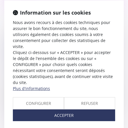
Information sur les cookies
Nous avons recours à des cookies techniques pour
assurer le bon fonctionnement du site, nous
utilisons également des cookies soumis à votre
L’INVALIDITÉ D’UN ACCORD COLLECTIF
consentement pour collecter des statistiques de
RELATIF À LA MODULATION DE LA DURÉE
visite.
Cliquez ci-dessous sur « ACCEPTER » pour accepter
DE TRAVAIL N’EMPORTE PAS
le dépôt de l'ensemble des cookies ou sur «
REQUALIFICATION DU CONTRAT DE
CONFIGURER » pour choisir quels cookies
TRAVAIL À TEMPS COMPLET
nécessitant votre consentement seront déposés
Droit du travail - Employeurs
/
Relation collectives au
(cookies statistiques), avant de continuer votre visite
travail
du site.
Plus d'informations
Selon l’ancien article L. 212-4-6, alinéas 1 à 10, devenu L.
3123-25, du Code du travail prévoyait qu’ « une
convention ou un accord collectif étendu ou un accord
CONFIGURER
REFUSER
d'entreprise o...
ACCEPTER
Lire la suite