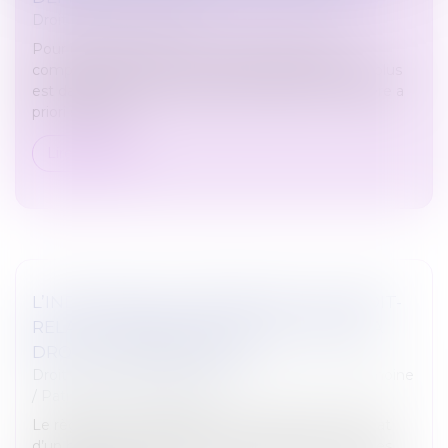
Droit du travail - Salariés
Pour une raison dont on a quelque difficulté à
comprendre le rationnel, la loi du 2 aout 2021, qui plus
est dans son article introductif, redéfinit de manière a
priori sensible...
Lire la suite
L’INDIVISAIRE QUI REMBOURSE LE CRÉDIT-
RELAIS FINANÇANT UN ACHAT INDIVIS A
DROIT À UNE INDEMNITÉ
Droit de la famille, des personnes et de leur patrimoine
/
Patrimoine et succession
Le règlement d’échéances d’emprunts pour l’achat
d’un bien indivis, effectué par un indivisaire avec ses