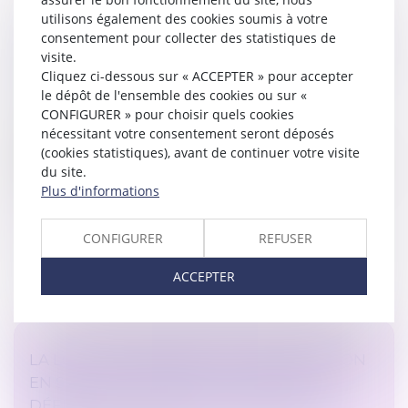
utilisons également des cookies soumis à votre
CDD DE REMPLACEMENT À TERME PRÉCIS :
consentement pour collecter des statistiques de
visite.
IL DOIT ALLER JUSQU'À SON TERME, MÊME
Cliquez ci-dessous sur « ACCEPTER » pour accepter
SI LE SALARIÉ REMPLACÉ EST DÉCÉDÉ
le dépôt de l'ensemble des cookies ou sur «
Droit du travail - Employeurs
CONFIGURER » pour choisir quels cookies
Le décès du salarié remplacé met-il «
nécessitant votre consentement seront déposés
automatiquement » fin au CDD ou à la mission
(cookies statistiques), avant de continuer votre visite
d'intérim conclu pour le remplacer ? Dans l'hypothèse
du site.
où ce contrat ou cette mission de rempl...
Plus d'informations
Lire la suite
CONFIGURER
REFUSER
ACCEPTER
LA LOI POUR RENFORCER LA PRÉVENTION
EN SANTÉ AU TRAVAIL : LA NOUVELLE
DÉFINITION DU HARCÈLEMENT SEXUEL