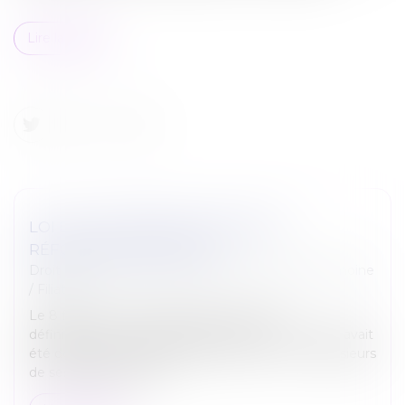
Lire la suite
LOI DU 21 FÉVRIER 2022 VISANT À
RÉFORMER L'ADOPTION
Droit de la famille, des personnes et de leur patrimoine
/
Filiation
Le 8 février 2022, l'Assemblée nationale a
définitivement voté la proposition de loi. Le texte avait
été déposé par la députée Monique Limon et plusieurs
de ses collègues le 30...