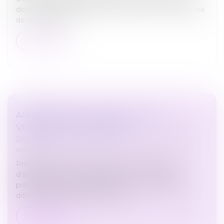
deniers personnels durant l’indivision, est une dépense
de conservation...
Lire la suite
ARRÊT-MALADIE : QU'EN EST-IL DU
VERSEMENT DES PRIMES ?
Droit du travail - Employeurs
/
Droit de la protection
sociale
Prime d’ancienneté, prime de 13e mois, prime
d’assiduité, prime de participation… Les salariés
présents dans les entreprises peuvent profiter de
différents avantages. Mais qu’en...
Lire la suite