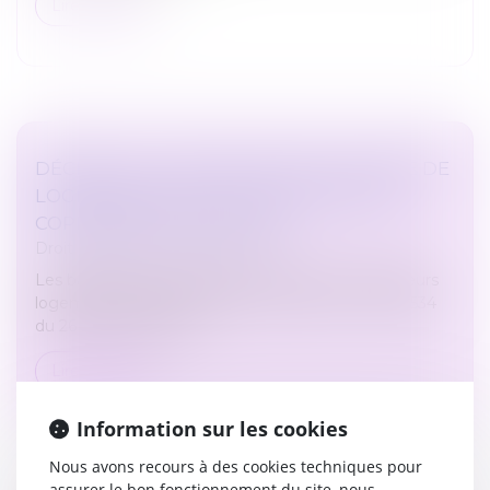
Lire la suite
DÉCRET HLM : MODALITÉS DE LA VENTE DE
LOGEMENTS HLM ET DE LEUR MISE EN
COPROPRIÉTÉ EN DIFFÉRÉ
Droit immobilier
/
Copropriété
Les bailleurs sociaux peuvent désormais vendre leurs
logements depuis la parution du décret n° 2021-1534
du 26 novembre 2021...
Lire la suite
Information sur les cookies
Nous avons recours à des cookies techniques pour
assurer le bon fonctionnement du site, nous