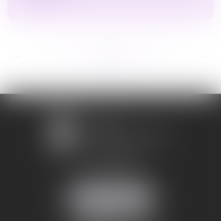
...
...
<<
<
251
252
253
254
255
256
257
>
>>
1 avenue Chomérac
07000 PRIVAS
Mobile :
06 95 52 26 89
NOUS LOCALISER