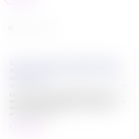
CONSTITUTIONNALITÉ DES SANCTIONS
POUR EMPLOI DE SALARIÉ EN SITUATION
IRRÉGULIÈRE
Droit du travail - Salariés
/
Droit de la protection sociale
La Cour de cassation a déjà jugé, à propos des
sanctions prévues par l’article L. 133-4-5 du Code de la
sécurité sociale, dans sa rédaction issue de la loi
n° 2012-1404 du 17 dé...
Lire la suite