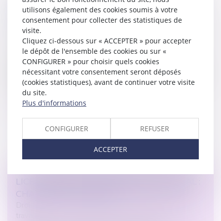
ÉLÉMENTS INTRINSÈQUES PERMETTANT
utilisons également des cookies soumis à votre
consentement pour collecter des statistiques de
D’ÉTABLIR SA VALIDITÉ
visite.
Droit de la famille, des personnes et de leur patrimoine
Cliquez ci-dessous sur « ACCEPTER » pour accepter
/
Patrimoine et succession
le dépôt de l'ensemble des cookies ou sur «
Le testament olographe est celui qui, pour être
CONFIGURER » pour choisir quels cookies
valable, est entièrement écrit de la main du testateur,
nécessitant votre consentement seront déposés
signé et daté par lui. Dans une affaire portée devant la
(cookies statistiques), avant de continuer votre visite
Cour de cassatio...
du site.
Plus d'informations
Lire la suite
CONFIGURER
REFUSER
ACCEPTER
LICENCIEMENT ET HARCÈLEMENT MORAL :
CHARGE DE LA PREUVE
Droit du travail - Salariés
/
Relation individuelles au
travail