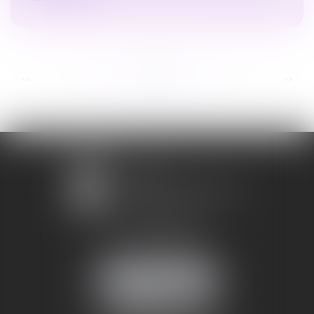
...
...
<<
<
138
139
140
141
142
143
144
>
>>
1 avenue Chomérac
07000 PRIVAS
Mobile :
06 95 52 26 89
NOUS LOCALISER