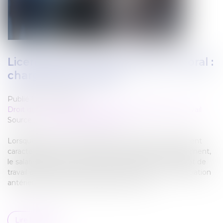
Licenciement et harcèlement moral :
charge de la preuve
Publié le :
07/12/2023
Droit du travail - Salariés
/
Relation individuelles au travail
Source :
www.lemag-juridique.com
Lorsque les faits invoqués dans la lettre de licenciement
caractérisent une cause réelle et sérieuse de licenciement,
le salarié doit démontrer que la rupture de son contrat de
travail constitue une mesure de rétorsion à la dénonciation
antérieure de faits de harcèlement moral...
Lire la suite