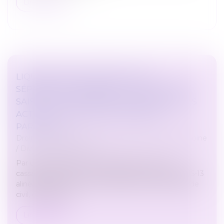
Lire la suite
LIQUIDATION DU RÉGIME DE LA
SÉPARATION DE BIENS : LA JURIDICTION
SAISIE DOIT DÉTERMINER DES ÉLÉMENTS
ACTIFS ET PASSIFS DE LA MASSE À
PARTAGER
Droit de la famille, des personnes et de leur patrimoine
/
Divorce et séparation
Par un arrêt du 22 novembre 2023, la Cour de
cassation affirme, sur le fondement des articles 815-13
alinéa 1er, 815-17 alinéa 1er, 825, 870 et 1542 du Code
civil, qu’il apparti...
Lire la suite