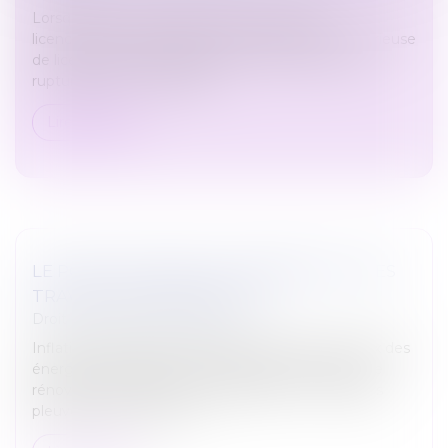
Lorsque les faits invoqués dans la lettre de
licenciement caractérisent une cause réelle et sérieuse
de licenciement, le salarié doit démontrer que la
rupture de son contrat de...
Lire la suite
LE POIDS COLOSSAL DE L’ÉNERGIE ET DES
TRAVAUX DE RÉNOVATION
Droit immobilier
/
Copropriété
Inflation des charges courantes, explosion des prix des
énergies, obligation d’entreprendre des travaux de
rénovation, notamment énergétique… les charges
pleuvent sur les coprop...