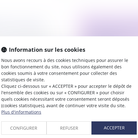
ONS UTILES SUR
PRÉVOYANCE COM
CASSATION RAPPE
 patrimoine
/
Couples
PATRONALES
Information sur les cookies
Droit du travail - Em
ut faire valoir
Par arrêt du jeudi 12
Nous avons recours à des cookies techniques pour assurer le
titue pas une
bon fonctionnement du site, nous utilisons également des
entreprises le régime
cookies soumis à votre consentement pour collecter des
re personnelle o...
patronales au titre 
statistiques de visite.
Cliquez ci-dessous sur « ACCEPTER » pour accepter le dépôt de
Lire la suite
l'ensemble des cookies ou sur « CONFIGURER » pour choisir
quels cookies nécessitant votre consentement seront déposés
(cookies statistiques), avant de continuer votre visite du site.
Plus d'informations
ACCEPTER
CONFIGURER
REFUSER
MMENT
FRAIS PROFESSIO