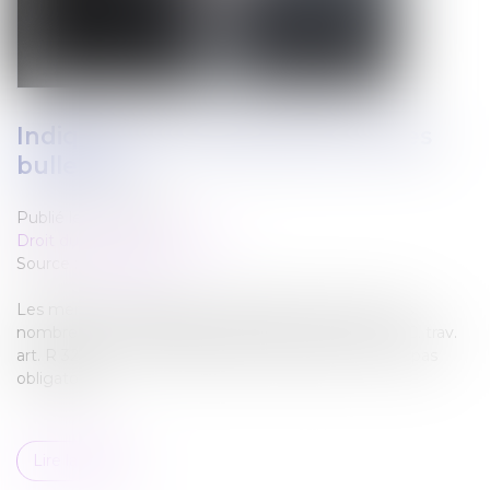
Indiquez‑vous l’ancienneté sur les
bulletins ?
Publié le :
11/10/2022
Droit du travail - Employeurs
Source :
www.efl.fr
Les mentions obligatoires du bulletin. Elles sont très
nombreuses, et listées précisément par les textes (C. trav.
art. R 3243‑1) . A contrario, celles non listées ne sont pas
obligatoires...
Lire la suite