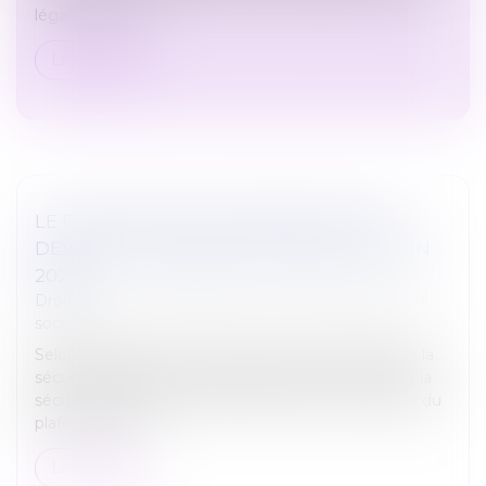
légale ou conve...
Lire la suite
LE PLAFOND DE LA SÉCURITÉ SOCIALE
DEVRAIT AUGMENTER DE PRÈS DE 7 % EN
2023
Droit du travail - Employeurs
/
Droit de la protection
sociale
Selon le rapport de la commission des comptes de la
sécurité sociale, le projet de loi de financement de la
sécurité sociale pour 2023 est basé sur une hausse du
plafond de la s...
Lire la suite