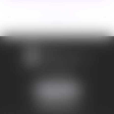
...
...
<<
<
213
214
215
216
217
218
219
>
>>
1 avenue Chomérac
07000 PRIVAS
Mobile :
06 95 52 26 89
NOUS LOCALISER