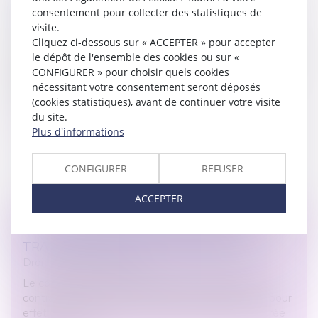
BULLETINS ?
consentement pour collecter des statistiques de
visite.
Droit du travail - Employeurs
Cliquez ci-dessous sur « ACCEPTER » pour accepter
Les mentions obligatoires du bulletin. Elles sont très
le dépôt de l'ensemble des cookies ou sur «
nombreuses, et listées précisément par les textes (C.
CONFIGURER » pour choisir quels cookies
trav. art. R 3243‑1) . A contrario, celles non listées ne
nécessitant votre consentement seront déposés
sont pas o...
(cookies statistiques), avant de continuer votre visite
du site.
Lire la suite
Plus d'informations
CONFIGURER
REFUSER
ACCEPTER
UN TEMPS PARTIEL NE DOIT PAS SE
TRANSFORMER EN TEMPS COMPLET !
Droit du travail - Salariés
Le complément d’heures fixé par un avenant au
contrat de travail à temps partiel ne doit pas avoir pour
effet de porter la durée du travail du salarié à la durée