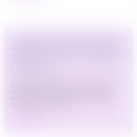
TRANSFERT, EN COURS DE PROCÉDURE, DE
LA RÉSIDENCE HABITUELLE DE L’ENFANT
VERS UN ÉTAT TIERS : QUELLE JURIDICTION
COMPÉTENTE ?
Droit de la famille, des personnes et de leur patrimoine
/
Divorce et séparation
Une juridiction d’un État membre ne demeure pas
compétente pour statuer en matière de garde
d’enfant sur la base du règlement « Bruxelles II bis »
lorsque la résidence habituell...
Lire la suite