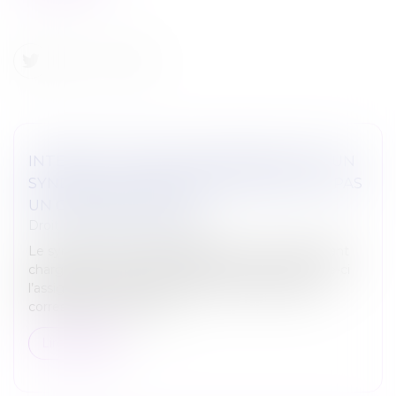
INTERDICTION DES DISCRIMINATIONS : UN
SYNDICAT DE COPROPRIÉTAIRES N’EST PAS
UN CONSOMMATEUR
Droit immobilier
/
Copropriété
Le syndicat de copropriétaires d’un immeuble ayant
chargé une société de réaliser divers travaux, celle-ci
l’assigne en référé en paiement d’une provision
correspondant à des fa...
Lire la suite