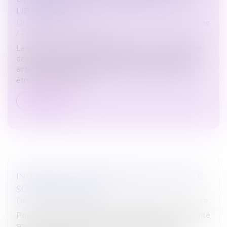
LIBÉRALITÉS
Droit de la famille, des personnes et de leur patrimoine
/
Patrimoine et succession
La protection du conjoint survivant est souvent l’une
des préoccupations principales pour toute personne
anticipant cette succession. Cette protection peut
être assurée par diff...
Lire la suite
INDEMNITÉS JOURNALIÈRES DE SÉCURITÉ
SOCIALE (IJSS) 2024
Droit du travail - Salariés
/
Droit de la protection sociale
Pour avoir droit aux indemnités journalières de sécurité
sociale, il faut remplir des conditions liées soit au