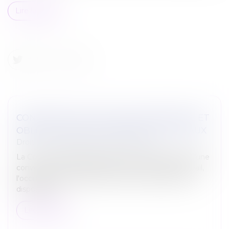
Lire la suite
CONVENTION D’OCCUPATION PRÉCAIRE ET
OBLIGATION DE DÉLIVRANCE DES LOCAUX
Droit commercial
/
Baux commerciaux
La Cour de cassation a jugé le 11 janvier dernier qu’une
convention d'occupation précaire n'étant pas un bail,
l'occupant à titre précaire ne peut se prévaloir des
dispositions...
Lire la suite