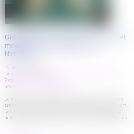
Gratification du conjoint survivant et
modalités d’imputation des
libéralités
Publié le :
31/01/2024
Droit de la famille, des personnes et de leur patrimoine
/
Patrimoine et succession
Source :
www.lemag-juridique.com
La protection du conjoint survivant est souvent l’une des
préoccupations principales pour toute personne anticipant
cette succession. Cette protection peut être assurée par
différents dispositifs, dont le fait de consentir des libéralités...