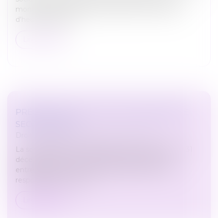
montant des cotisations versées, soit au nombre
d'heures travaillé...
Lire la suite
PRÉCISIONS SUR LA SOUS-TRAITANCE DE
SECOND RANG
Droit immobilier
/
Droit de la construction
La sous-traitance, instaurée par la loi n°75-1334 du 31
décembre 1975, est l’opération par laquelle un
entrepreneur confie à un sous-traité, et sous sa
responsabilité, l’exécuti...
Lire la suite