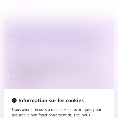
COTISATIONS ET CONTRIBUTIONS
SOCIALES -COTISATIONS SOCIALES : QUELS
CHANGEMENTS AU 1ER JANVIER 2024 ?
Droit du travail - Employeurs
/
Droit de la protection
sociale
Au 1er janvier 2024, de nombreux de taux de
cotisations patronales ont évolué.
Entreprendre.Service-Public.fr vous récapitule ces
divers changements...
Lire la suite
Information sur les cookies
Nous avons recours à des cookies techniques pour
assurer le bon fonctionnement du site, nous