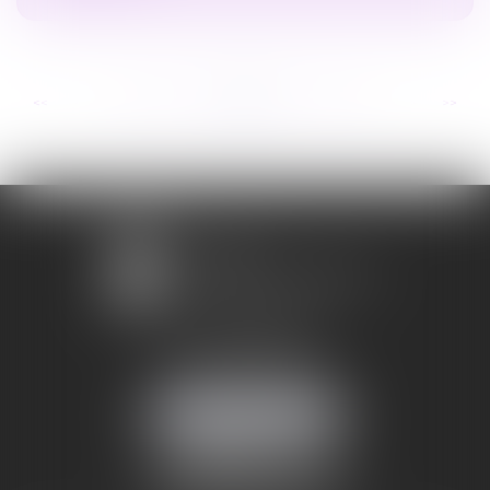
...
...
<<
<
128
129
130
131
132
133
134
>
>>
1 avenue Chomérac
07000 PRIVAS
Mobile :
06 95 52 26 89
NOUS LOCALISER