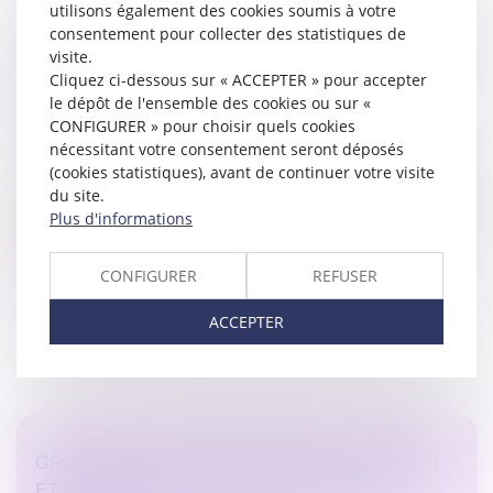
utilisons également des cookies soumis à votre
consentement pour collecter des statistiques de
PACTE DUTREIL ET ENGAGEMENT RÉPUTÉ
visite.
ACQUIS, QUID DE LA DIRECTION DE LA
Cliquez ci-dessous sur « ACCEPTER » pour accepter
SOCIÉTÉ À COMPTER DE LA
le dépôt de l'ensemble des cookies ou sur «
TRANSMISSION ?
CONFIGURER » pour choisir quels cookies
nécessitant votre consentement seront déposés
Droit des sociétés
/
Transmission d’entreprise
(cookies statistiques), avant de continuer votre visite
On sait que le pacte Dutreil suppose la conclusion d’un
du site.
engament collectif de conservation des titres objet de
Plus d'informations
la transmission pour une durée minimale de deux ans
entre le donat...
CONFIGURER
REFUSER
Lire la suite
ACCEPTER
GRATIFICATION DU CONJOINT SURVIVANT
ET MODALITÉS D’IMPUTATION DES