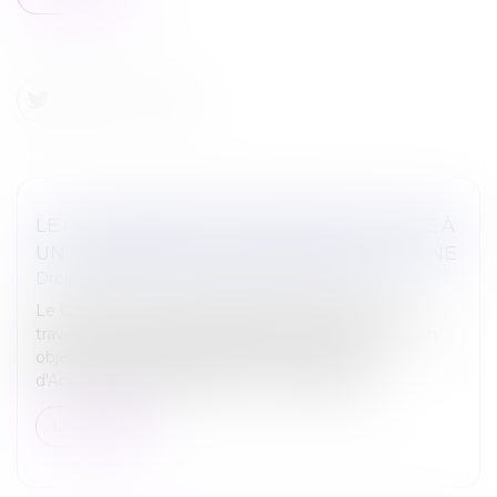
LE GOUVERNEMENT RÉTROPÉDALE FACE À
UN MARCHÉ DE LA RÉNOVATION EN BERNE
Droit immobilier
/
Droit de la construction
Le Gouvernement réintègre les monogestes de
travaux pour prétendre à l'aide MaPrimeRénov'. Son
objectif est aussi d'augmenter le nombre
d'Accompagnateurs Rénov' et d'entreprises...
Lire la suite