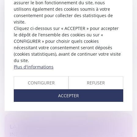
assurer le bon fonctionnement du site, nous
PRISE EN CHARGE OBLIGATOIRE DES
utilisons également des cookies soumis à votre
ABONNEMENTS AUX TRANSPORTS EN
consentement pour collecter des statistiques de
COMMUN : L’URSSAF CONFIRME LES
visite.
DISPOSITIONS POUR 2024
Cliquez ci-dessous sur « ACCEPTER » pour accepter
Droit du travail - Employeurs
/
Droit de la protection
le dépôt de l'ensemble des cookies ou sur «
sociale
CONFIGURER » pour choisir quels cookies
nécessitant votre consentement seront déposés
Au sein de la publication confirmant les dispositions en
(cookies statistiques), avant de continuer votre visite
vigueur en 2024, l’URSSAF fait le point sur le régime
du site.
de la « prise en charge obligatoire des abonnements
Plus d'informations
aux transports...
Lire la suite
CONFIGURER
REFUSER
ACCEPTER
LA RECONNAISSANCE DE LA FAUTE
INEXCUSABLE DE L’EMPLOYEUR EN CAS DE