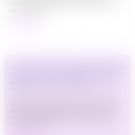
mis à la disposition d'une filiale étrangère et qu'un
contrat de travail a...
Lire la suite
LA QUALIFICATION DE FAUTE INEXCUSABLE
DE L’EMPLOYEUR : UNE CONNAISSANCE DU
RISQUE ENCOURU NÉCESSAIRE
Droit du travail - Employeurs
/
Droit de la protection
sociale
La faute inexcusable est retenue lorsque l’employeur
manque à son obligation légale de sécurité et de
protection de la santé alors qu’il aurait ou aurait dû
avoir conscience du...