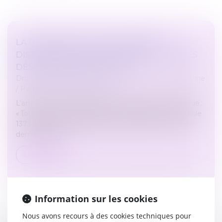
LA RECEVABILITÉ DES DEMANDES
DISTINCTES DE CELLES PORTANT SUR LES
DÉSACCORDS DES PARTIES
Droit de la famille, des personnes et de leur patrimoine
/
Patrimoine et succession
L’article 1374 du Code de procédure civile prévoit que :
« Toutes les demandes faites en application de l'article
1373 entre les mêmes parties, qu'elles émanent du
demandeur ou...
Lire la suite
Information sur les cookies
Nous avons recours à des cookies techniques pour