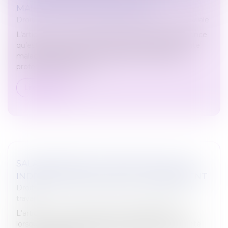
MALADIES PROFESSIONNELLES
Droit du travail - Salariés
/
Droit de la protection sociale
L’article L. 461-1 du Code de la sécurité sociale énonce
qu’est est présumée d'origine professionnelle toute
maladie désignée dans un tableau de maladies
professionnelles et con...
Lire la suite
SALARIÉ EXPATRIÉ : PRÉCISIONS SUR LES
INDEMNITÉS RELATIVES AU LICENCIEMENT
Droit du travail - Salariés
/
Relation individuelles au
travail
L'article L. 1231-5 du Code du travail dispose que
lorsqu'un salarié engagé par une société mère a été