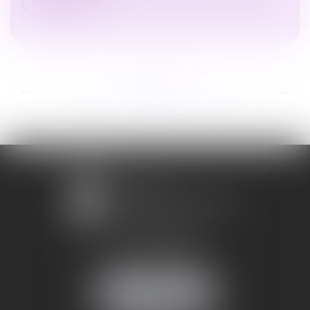
Lire la suite
...
...
<<
<
120
121
122
123
124
125
126
>
>>
1 avenue Chomérac
07000 PRIVAS
Mobile :
06 95 52 26 89
NOUS LOCALISER