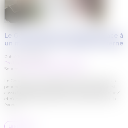
Le Gouvernement rétropédale face à
un marché de la rénovation en berne
Publié le :
20/03/2024
Droit immobilier
/
Droit de la construction
Source :
www.actu-environnement.com
Le Gouvernement réintègre les monogestes de travaux
pour prétendre à l'aide MaPrimeRénov'. Son objectif est
aussi d'augmenter le nombre d'Accompagnateurs Rénov'
et d'entreprises labellisées RGE tout en luttant contre la
fraude...
Lire la suite