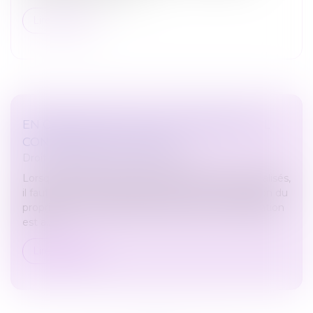
Lire la suite
EN CAS DE LITIGE, LE LOCATAIRE PEUT-IL
CONSIGNER SON LOYER ?
Droit immobilier
/
Baux d'habitation
Lorsqu’on estime que des travaux doivent être réalisés,
il faut saisir le tribunal pour obtenir la condamnation du
propriétaire. Sans autorisation du juge, la consignation
est a...
Lire la suite