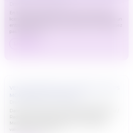
Droit du travail - Employeurs
En tant qu’employeur, lors de toute procédure de
licenciement, vous devez convoquer votre salarié à un
entretien préalable. Il peut arriver que vous ne puissiez
pas honorer le r...
Lire la suite
VENTE IMMOBILIÈRE : COMBIEN DE TEMPS
MON DPE EST-IL VALABLE ?
Droit immobilier
/
Cession et gestion d'immeuble
Dans le "Grand rendez-vous de l'immobilier" (Capital /
Radio immo), Michael Benchabat, fondateur de
Meilleursbiens.com fait le point sur les règles de
validité des diagnostics d...