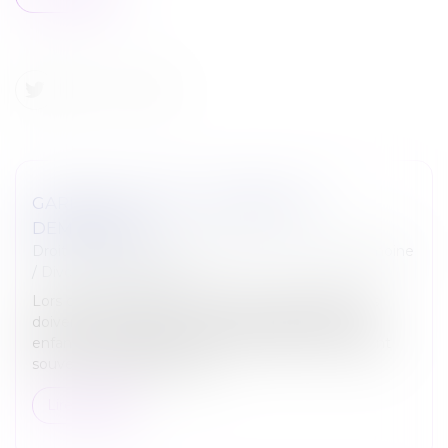
GARDE EXCLUSIVE : COMMENT LA
DEMANDER ?
Droit de la famille, des personnes et de leur patrimoine
/
Divorce et séparation
Lors d'une procédure de divorce, les deux parents
doivent s'accorder sur le mode de garde de leurs
enfants. Les juges aux affaires familiales envisagent
souvent une garde exclus...
Lire la suite