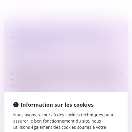
CHÔMAGE -PRIME DE 1 000 € POUR
CERTAINS DEMANDEURS D'EMPLOIS DE
LONGUE DURÉE
Droit du travail - Employeurs
/
Droit de la protection
sociale
Une aide exceptionnelle de 1 000 € est versée aux
demandeurs d'emploi de longue durée qui se forment
en entreprise à un métier qui recrute (aides-soignants,
hôtellerie, bâtiment...
Lire la suite
Information sur les cookies
Nous avons recours à des cookies techniques pour
assurer le bon fonctionnement du site, nous
utilisons également des cookies soumis à votre