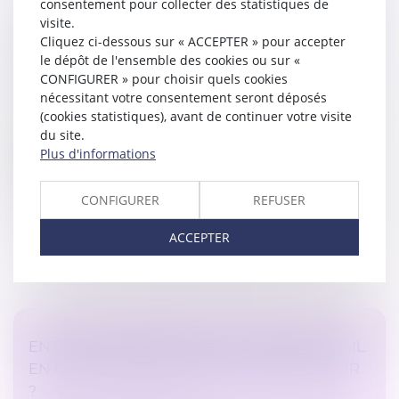
consentement pour collecter des statistiques de
visite.
ABUS DE DROIT : L'OPÉRATION D’APPORT-
Cliquez ci-dessous sur « ACCEPTER » pour accepter
RÉDUCTION DE CAPITAL EST ASSIMILÉE À
le dépôt de l'ensemble des cookies ou sur «
UNE OPÉRATION D’APPORT-CESSION
CONFIGURER » pour choisir quels cookies
Droit des sociétés
/
Transmission d’entreprise
nécessitant votre consentement seront déposés
(cookies statistiques), avant de continuer votre visite
Pour le Conseil d’Etat, l’opération d’apport réalisée au
du site.
profit d’une société, suivie du rachat des titres
Plus d'informations
apportés est, au même titre qu’une opération
d’apport-cession, constit...
CONFIGURER
REFUSER
Lire la suite
ACCEPTER
ENTRETIEN PRÉALABLE : QUE SE PASSE-T-IL
EN CAS DE DÉFAILLANCE DE L’EMPLOYEUR
?