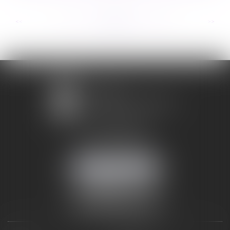
...
...
<<
<
271
272
273
274
275
276
277
>
>>
1 avenue Chomérac
07000 PRIVAS
Mobile :
06 95 52 26 89
NOUS LOCALISER