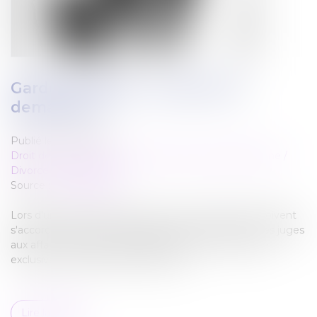
Garde exclusive : comment la
demander ?
Publié le :
17/11/2021
Droit de la famille, des personnes et de leur patrimoine
/
Divorce et séparation
Source :
www.capital.fr
Lors d'une procédure de divorce, les deux parents doivent
s'accorder sur le mode de garde de leurs enfants. Les juges
aux affaires familiales envisagent souvent une garde
exclusive, à la demande des parents.
Lire la suite