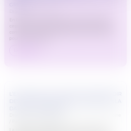
GRÈVE ?
Droit du travail - Salariés
En l’absence de revendications professionnelles, la
cessation de travail de salariés n’est pas considérée
comme une grève et l’employeur peut les licencier
pour absence injustif...
Lire la suite
L’EXISTENCE DE L’INCAPACITÉ DE RECEVOIR
DES EMPLOYÉS DE MAISON S’APPRÉCIE À LA
DATE DU TESTAMENT
Droit de la famille, des personnes et de leur patrimoine
/
Patrimoine et succession
La condition de validité du testament relative à la