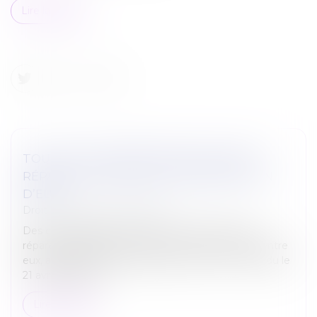
Lire la suite
TOUS LES COPROPRIÉTAIRES DOIVENT
RÉPARER LE PRÉJUDICE CAUSÉ PAR L’UN
D’EUX
Droit immobilier
/
Copropriété
Des copropriétaires peuvent être condamnés à
réparer le préjudice causé aux tiers par un seul d’entre
eux, a jugé la Cour de cassation, dans un arrêt rendu le
21 avril 2022 (Cas...
Lire la suite