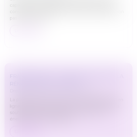
capacité d’une auxiliaire de vie de recevoir un legs
consenti par son particulier-employeur s’apprécie non
pas au décès de ce...
Lire la suite
FRANCE RÉNOV : LE SERVICE PUBLIC DE LA
RÉNOVATION DE L’HABITAT
Droit immobilier
/
Droit de la construction
La plateforme France-renov.gouv.fr est désormais en
ligne pour informer, guider et orienter les ménages
souhaitant réaliser des travaux de rénovation
énergétique de leur logemen...
Lire la suite