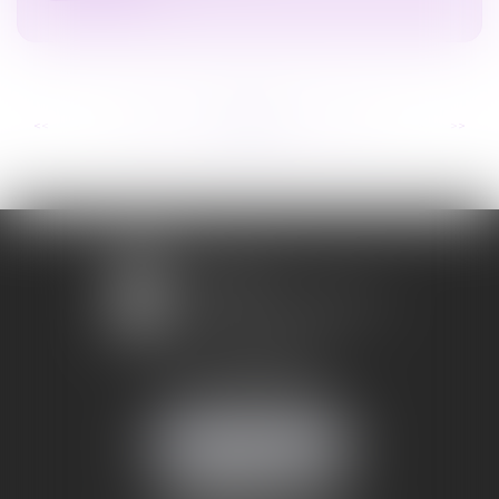
...
...
<<
<
235
236
237
238
239
240
241
>
>>
1 avenue Chomérac
07000 PRIVAS
Mobile :
06 95 52 26 89
NOUS LOCALISER