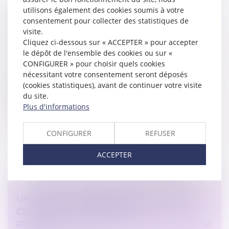
utilisons également des cookies soumis à votre
LA CONTREPARTIE AU DÉPASSEMENT DU
consentement pour collecter des statistiques de
TEMPS NORMAL DE TRAJET DOMICILE-
visite.
Cliquez ci-dessous sur « ACCEPTER » pour accepter
TRAVAIL DOIT ÊTRE SUFFISANTE
le dépôt de l'ensemble des cookies ou sur «
Droit du travail - Employeurs
CONFIGURER » pour choisir quels cookies
Le caractère suffisant de la contrepartie financière au
nécessitant votre consentement seront déposés
temps de déplacement professionnel dépassant le
(cookies statistiques), avant de continuer votre visite
temps normal de trajet entre le domicile et le lieu
du site.
habituel de travail r...
Plus d'informations
Lire la suite
CONFIGURER
REFUSER
ACCEPTER
UN ARRÊT DE TRAVAIL EN SOUTIEN À UN
COLLÈGUE LICENCIÉ, SANS
REVENDICATIONS COLLECTIVES, EST-IL UNE