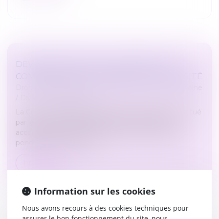
DEVOIR DE SECOURS ET PRESTATION
COMPENSATOIRE : L’ABSENCE DE POROSITÉ
Droit de la famille, des personnes et de leur patrimoine
/
Divorce et séparation
La Cour de cassation rappelle que l’avantage constitué
par la jouissance gratuite du domicile conjugal
accordée à un époux au titre du devoir de secours
pendant la procédure de...
Lire la suite
Information sur les cookies
Nous avons recours à des cookies techniques pour
assurer le bon fonctionnement du site, nous