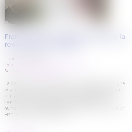
France Rénov : le service public de la
rénovation de l’habitat
Publié le :
26/05/2022
Droit immobilier
/
Droit de la construction
Source :
www.ecologie.gouv.fr
La plateforme France-renov.gouv.fr est désormais en ligne
pour informer, guider et orienter les ménages souhaitant
réaliser des travaux de rénovation énergétique de leur
logement. Les ménages disposent également d’un
numéro de téléphone unique pour contacter un conseiller
France Rénov’ (0 808 800 700).