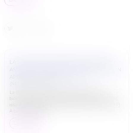
LA FILIATION DE L’ENFANT ISSU D’UNE
ASSISTANCE MÉDICALE À LA PROCRÉATION
APRÈS LA LOI DU 2 AOÛT 2021
(NPU) Droit de la famille
La loi n° 2021-1017 du 2 août 2021 relative à la
bioéthique ne révolutionne pas la filiation de l’enfant
issu d’une assistance médicale à la procréation (AMP).
À bien des égards...
Lire la suite