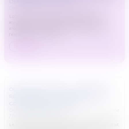
DEMANDE PAS LA NULLITÉ
Droit immobilier
/
Droit de la construction
Lorsque les opérations d’expertise judiciaire sont
irrégulières, le constructeur qui invoque cette
irrégularité ne peut pas se borner à soutenir que
l’expertise lui est inopposa...
Lire la suite
OUVERTURE DU DROIT À LA PENSION DE
RÉVERSION AUX COUPLES PACSÉS : LE
GOUVERNEMENT DIT NON
Droit de la famille, des personnes et de leur patrimoine
/
Patrimoine et succession
Le Gouvernement vient de préciser qui’il n’envisageait