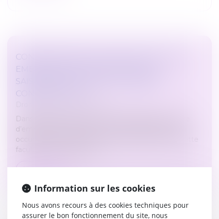
CONVENTIONS COLLECTIVES : PEUT-ON
EMBAUCHER UN SALARIÉ EN CDD
SAISONNIERS DURANT 37 ANNÉES
CONSÉCUTIVES ?
Droit du travail - Employeurs
Dans certains secteurs comme l’hôtellerie, nombre
d’employeurs recourent aux CDD saisonniers pour
occuper certains postes. Mais parfois, abuser de cette
faculté peut conduire de...
Lire la suite
Information sur les cookies
Nous avons recours à des cookies techniques pour
assurer le bon fonctionnement du site, nous