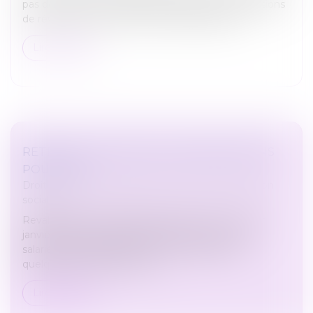
pas de réviser les modalités d’attribution des pensions
de réversion au bénéfice des couples pacsés.
Lire la suite
RETRAITE : DE NOUVELLES DISPOSITIONS
POUR 2022
Droit du travail - Employeurs
/
Droit de la protection
sociale
Revalorisation des pensions de base (+1,1 % au 1er
janvier 2022), nouvelles dispositions relatives aux
salariés aux indépendants, et aux agriculteurs,
quelques avancées donc sur...
Lire la suite