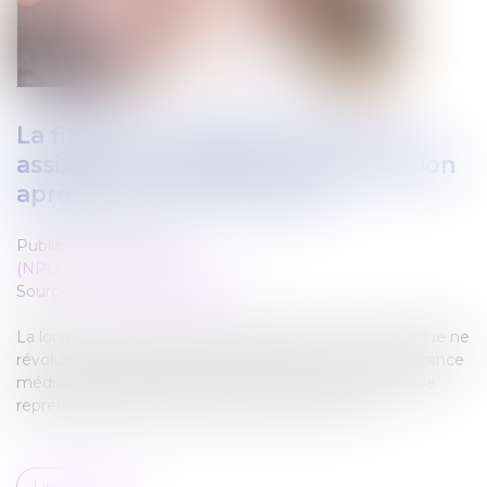
La filiation de l’enfant issu d’une
assistance médicale à la procréation
après la loi du 2 août 2021
Publié le :
25/01/2022
(NPU) Droit de la famille
Source :
www.actu-juridique.fr
La loi n° 2021-1017 du 2 août 2021 relative à la bioéthique ne
révolutionne pas la filiation de l’enfant issu d’une assistance
médicale à la procréation (AMP). À bien des égards, elle
reprend des règles connues du droit antérieur...
Lire la suite