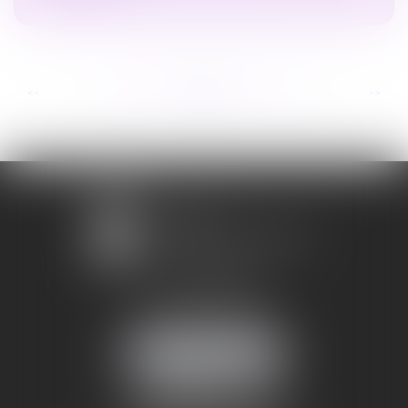
...
...
<<
<
258
259
260
261
262
263
264
>
>>
1 avenue Chomérac
07000 PRIVAS
Mobile :
06 95 52 26 89
NOUS LOCALISER