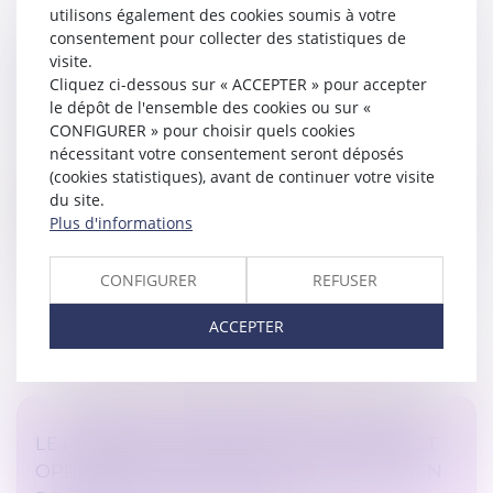
utilisons également des cookies soumis à votre
consentement pour collecter des statistiques de
POUR RAPPEL : LES MONTANTS MAXIMAUX
visite.
DU BARÈME MACRON SONT DES
Cliquez ci-dessous sur « ACCEPTER » pour accepter
MONTANTS BRUTS
le dépôt de l'ensemble des cookies ou sur «
CONFIGURER » pour choisir quels cookies
Droit du travail - Salariés
nécessitant votre consentement seront déposés
En cas de licenciement abusif, le juge octroie au salarié
(cookies statistiques), avant de continuer votre visite
une indemnité dont le montant ne doit pas dépasser
du site.
la borne haute du barème exprimée en mois de salaire
Plus d'informations
brut. Cette ind...
Lire la suite
CONFIGURER
REFUSER
ACCEPTER
LE RAPPORT D’EXPERTISE JUDICIAIRE EST
OPPOSABLE AU CONSTRUCTEUR QUI N’EN