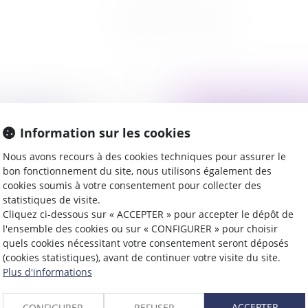
’OBLIGATION
CONGÉS PAYÉS AC
Information sur les cookies
 LE GRAND-
LES NOUVELLES R
Droit du travail - Sala
Nous avons recours à des cookies techniques pour assurer le
 patrimoine
/
Filiation
bon fonctionnement du site, nous utilisons également des
La loi d'adaptation a
cookies soumis à votre consentement pour collecter des
Officiel. Les nouvell
us en mesure
statistiques de visite.
pendant un arrêt mal
e auprès de ses
Cliquez ci-dessous sur « ACCEPTER » pour accepter le dépôt de
 La loi « bien...
l'ensemble des cookies ou sur « CONFIGURER » pour choisir
quels cookies nécessitant votre consentement seront déposés
Lire la suite
(cookies statistiques), avant de continuer votre visite du site.
Plus d'informations
ACCEPTER
CONFIGURER
REFUSER